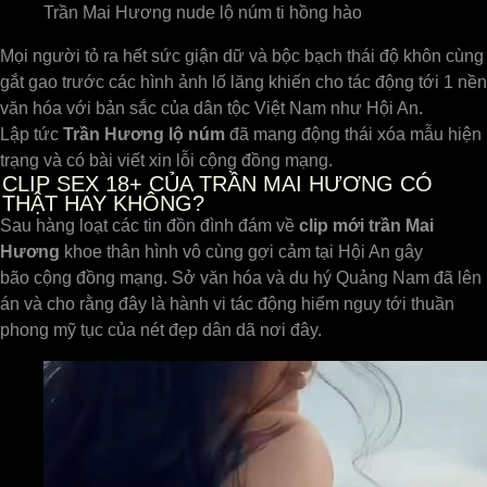
Trần Mai Hương nude lộ núm ti hồng hào
Mọi người tỏ ra hết sức giận dữ và bộc bạch thái độ khôn cùng
gắt gao trước các hình ảnh lố lăng khiến cho tác động tới 1 nền
văn hóa với bản sắc của dân tộc Việt Nam như Hội An.
Lập tức
Trần
Hương lộ núm
đã mang động thái xóa mẫu hiện
trạng và có bài viết xin lỗi cộng đồng mạng.
CLIP SEX 18+ CỦA TRẦN MAI HƯƠNG CÓ
THẬT HAY KHÔNG?
Sau hàng loạt các tin đồn đình đám về
clip mới trần Mai
Hương
khoe thân hình vô cùng gợi cảm tại Hội An gây
bão cộng đồng mạng. Sở văn hóa và du hý Quảng Nam đã lên
án và cho rằng đây là hành vi tác động hiểm nguy tới thuần
phong mỹ tục của nét đẹp dân dã nơi đây.