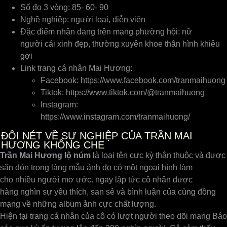
Số đo 3 vòng: 85- 60- 90
Nghề nghiệp: người loại, diễn viên
Đặc điểm nhận dạng trên mạng phường hội: nữ
người cái xinh đẹp, thường xuyên khoe thân hình khiêu
gợi
Link trang cá nhân Mai Hương:
Facebook: https://www.facebook.com/tranmaihuong
Tiktok: https://www.tiktok.com/@tranmaihuong
Instagram:
https://www.instagram.com/tranmaihuong/
ĐÔI NÉT VỀ SỰ NGHIỆP CỦA TRẦN MAI
HƯƠNG KHÔNG CHE
Trần
Mai Hương lộ núm
là loại tên cực kỳ thân thuộc và được
săn đón trong làng mẫu ảnh do có một ngoại hình làm
cho nhiều người mơ ước. ngay lập tức cô nhận được
hàng nghìn sự yêu thích, san sẻ và bình luận của cùng đồng
mạng về những album ảnh cực chất lượng.
Hiện tại trang cá nhân của cô có lượt người theo dõi mang Báo