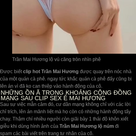
Trần Mai Hương lộ vú căng tròn nhìn phê
Được biết
clip hot Trần Mai Hương
được quay trên nóc nhà
của một quán cà phê. ngay tức khắc quán cà phê đấy cũng bị
lên án vì đã ko can thiệp vào hành động của cô.
NHỮNG ỒN Ã TRONG KHOẢNG CỘNG ĐỒNG
MẠNG SAU CLIP SEX È MAI HƯƠNG
Sau sự việc mẫn cảm đó, cư dân mạng không chỉ với các lời
chỉ trích, lên án mãnh liệt mà họ còn có những hành động tẩy
chay. Thậm chí nhiều người còn giãi bày 1 thái độ khôn xiết
giễu khi dùng hình ảnh của
Trần
Mai Hương lộ núm
đi
spam các bài viết trên trang tư nhân của cô.