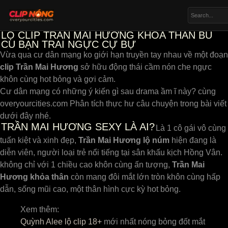
LỘ CLIP TRẦN MAI HƯƠNG KHỎA THÂN BÚ
CU BẠN TRAI NGỰC CỰ BỰ
Vừa qua cư dân mạng ko giới hạn truyền tay nhau về một đoạn
clip Trần Mai Hương
sở hữu động thái cầm nón che ngực
khôn cùng hot bỏng và gợi cảm.
Cư dân mạng có những ý kiến gì sau drama ầm ĩ này? cùng
overyourcities.com Phân tích thực hư câu chuyện trong bài viết
dưới đây nhé.
TRẦN MAI HƯƠNG SEXY LÀ AI?
Là 1 cô gái vô cùng
tuấn kiệt và xinh đẹp,
Trần Mai Hương
lộ núm
hiện đang là
diễn viên, người loại trẻ nổi tiếng tại sân khấu kịch Hồng Vân.
không chỉ với 1 chiều cao khôn cùng ấn tượng,
Trần Mai
Hương
khỏa thân
còn mang đôi mắt lớn tròn khôn cùng hấp
dẫn, sống mũi cao, một thân hình cực kỳ hot bỏng.
Xem thêm:
Quỳnh Alee lộ clip 18+
mới nhất nóng bỏng đốt mắt