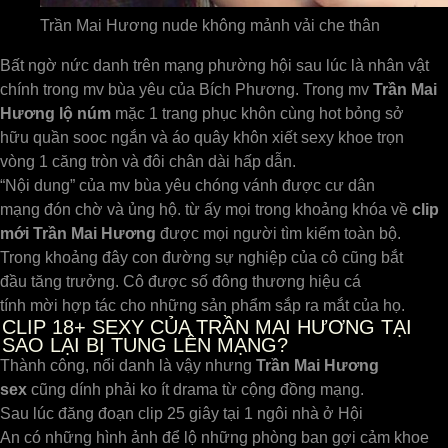
Trần Mai Hương nude không mảnh vải che thân
Bất ngờ nức danh trên mạng phường hội sau lúc là nhân vật
chính trong mv bùa yêu của Bích Phương. Trong mv
Trần Mai
Hương
lộ núm
mặc 1 trang phục khôn cùng hot bỏng sở
hữu quần sooc ngắn và áo quây khôn xiết sexy khoe trọn
vòng 1 căng tròn và đôi chân dài hấp dẫn.
“Nội dung” của mv bùa yêu chóng vánh được cư dân
mạng đón chờ và ủng hộ. từ ấy mọi trong khoảng khóa về
clip
mới Trần Mai Hương
được mọi người tìm kiếm toàn bộ.
Trong khoảng đây con đường sự nghiệp của cô cũng bắt
đầu tăng trưởng. Cô được số đông thương hiệu cá
tính mời hợp tác cho những sản phẩm sắp ra mắt của họ.
CLIP 18+ SEXY CỦA TRẦN MAI HƯƠNG TẠI
SAO LẠI BỊ TUNG LÊN MẠNG?
Thành công, nổi danh là vậy nhưng
Trần
Mai Hương
sex
cũng dính phải ko ít drama từ cộng đồng mạng.
Sau lúc đăng đoạn clip 25 giây tại 1 ngôi nhà ở Hội
An có những hình ảnh để lộ những phòng ban gợi cảm khoe