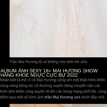
Trần Mai Hương lộ vú không che nhìn trớ sữa
ALBUM ẢNH SEXY 18+ MAI HƯƠNG SHOW
HÀNG KHOE NGỰC CỰC BỰ 2022
Nhân kiệt là thế, è cổ Mai Hương cũng với một thân hình khôn
cùng nóng bỏng lúc cô thường xuyên đăng chuyển vận các
hình ảnh khôn cùng quyến rũ lên các trang mạng phố hội. cùng
điểm qua một số hình ảnh
trần
Mai Hương sex
dưới đây nhé.