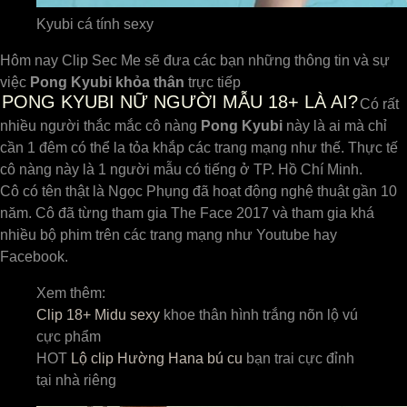
Kyubi cá tính sexy
Hôm nay Clip Sec Me sẽ đưa các bạn những thông tin và sự
việc
Pong Kyubi khỏa thân
trực tiếp
PONG KYUBI NỮ NGƯỜI MẪU 18+ LÀ AI?
Có rất
nhiều người thắc mắc cô nàng
Pong Kyubi
này là ai mà chỉ
cần 1 đêm có thể la tỏa khắp các trang mạng như thế. Thực tế
cô nàng này là 1 người mẫu có tiếng ở TP. Hồ Chí Minh.
Cô có tên thật là Ngọc Phụng đã hoạt động nghệ thuật gần 10
năm. Cô đã từng tham gia The Face 2017 và tham gia khá
nhiều bộ phim trên các trang mạng như Youtube hay
Facebook.
Xem thêm:
Clip 18+ Midu sexy
khoe thân hình trắng nõn lộ vú
cực phẩm
HOT
Lộ clip Hường Hana bú cu
bạn trai cực đỉnh
tại nhà riêng