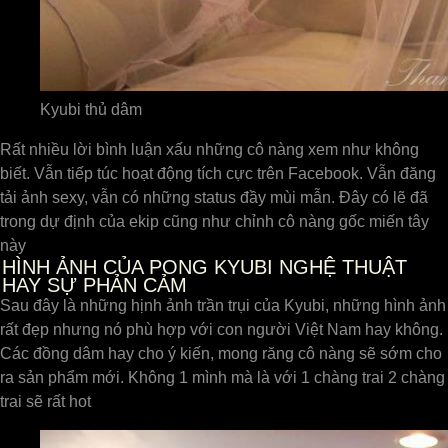
Kyubi thủ dâm
Rất nhiều lời bình luận xấu những cô nàng xem như không
biết. Vẫn tiếp túc hoạt động tích cực trên Facebook. Vẫn đăng
tải ảnh sexy, vẫn có những status đầy mùi mẫn. Đây có lẽ đã
trong dự định của ekip cũng như chỉnh cô nàng gốc miến tây
này
HÌNH ẢNH CỦA PONG KYUBI NGHỆ THUẬT
HAY SỰ PHẢN CẢM
Sau đây là những hịnh ảnh trần trụi của Kyubi, những hình ảnh
rất đẹp nhưng nó phù hợp với con người Việt Nam hay không.
Các đồng dâm hay cho ý kiến, mong răng cô nàng sẽ sớm cho
ra sản phẩm mới. Không 1 mình mà là với 1 chàng trai 2 chàng
trai sẽ rất hot