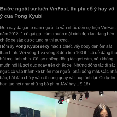
Bước ngoặt sự kiện VinFast, thị phi cố ý hay vô
ý của Pong Kyubi
Đến nay đã gần 5 năm người ta vẫn nhắc đến sự kiện VinFast
năm 2018. 1 cô gái gợi cảm khuôn mặt xinh đẹp tạo dáng bên
chiếc xe sắp được tung ra thị trường.
Hôm ấy
Pong Kyubi sexy
mặc 1 chiếc váy body đen ôm sát
thân hình. Với vòng 1 và vòng 3 đều trên 100 thì cô dễ dàng thu
hút mọi ảnh nhìn. Cô tạo những động tác gợi cảm, nếu không
muốn nói là gợi dục ngay trên chiếc xe. Những động tác dí sát
ngực cô vào thành xe khiên mọi người phải bỏng mắt. Các nhà
báo, bắt đầu chú ý vào cô nàng quay và chụp ảnh lại. Cô tự tin
hơn tạo nét như những bộ phim JAV hay US 18+