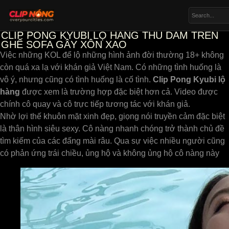
CLIP PONG KYUBI LỘ HÀNG THỦ DÂM TRÊN
GHẾ SOFA GÂY XÔN XAO
Việc những KOL để lộ những hình ảnh đời thường 18+ không
còn quá xa lạ với khán giả Việt Nam. Có những tình huống là
vô ý, nhưng cũng có tình huống là cố tình.
Clip Pong Kyubi lộ
hàng
được xem là trường hợp đặc biệt hơn cả. Video được
chính cô quay và cô trực tiếp tương tác với khán giả.
Nhờ lợi thế khuôn mặt xinh đẹp, giọng nói truyền cảm đặc biệt
là thân hình siêu sexy. Cô nàng nhanh chóng trở thành chủ đề
tìm kiếm của các đấng mài râu. Qua sự việc nhiều người cũng
có phản ứng trái chiều, ủng hộ và không ủng hộ cô nàng này