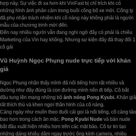
hợp này. Sự việc đi xa hơn khi VinFast bị chỉ trích khi có
những hình ảnh phản cảm trong buổi công bố xe mới. Công ty
đã phụ nhận trách nhiệm khi cô nàng này không phải là người
mẫu của chương trinh mời đến.
Đến nay nhiều người vẫn đang nghi ngờ đây có phải là chiêu
Marketing của Vin hay không. Nhưng sự kiện đấy đã thay đổi 1
cô gái
Vũ Huỳnh Ngọc Phụng nude trực tiếp với khán
giả
Ngọc Phụng nhận thấy mình đã nổi tiếng hơn rất nhiều và
dường như đây đúng là con đường mình nên đi tiếp. Cô bắt
đầu tung lên mạng những bộ
ảnh nóng Pong Kyubi.
Khán giả
rất thích thú và khen ngợi thân hình của cô nàng.
Càng ngày như muốn theo đuổi cái gọi là nổi tiếng, cô càng táo
bạo hơn trong cách ăn mặc.
Pong Kyubi Nude
và bán nude
bắt đầu xuất hiện nhiều hơn trên các mặt báo. Cô tự tin tạo
những dáng khiêu dâm ngay trước ông kính camera, nhiều