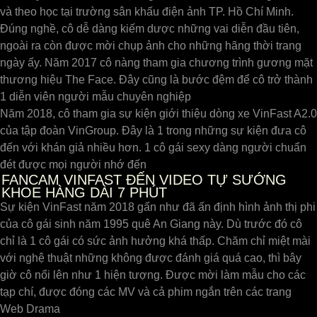
và theo học tại trường sân khấu điện ảnh TP. Hồ Chí Minh.
Đúng nghề, cô dễ dàng kiếm dược những vai diễn đầu tiên,
ngoài ra còn được mời chụp ảnh cho những hãng thời trang
ngày ấy. Năm 2017 cô nàng tham gia chương trình gương mặt
thương hiệu The Face. Đây cũng là bước đệm để cô trở thành
1 diễn viên người mẫu chuyên nghiệp
Năm 2018, cô tham gia sự kiện giới thiệu dòng xe VinFast A2.0
của tập đoàn VinGroup. Đây là 1 trong những sự kiện đưa cô
đến với khán giả nhiều hơn. 1 cô gái sexy dàng người chuẩn
đét được mọi người nhớ đến
FANCAM VINFAST ĐẾN VIDEO TỰ SƯỚNG
KHOE HÀNG DÀI 7 PHÚT
Sự kiện VinFast năm 2018 gấn như đã ấn định hình ảnh thị phi
của cô gái sinh năm 1995 quê An Giang này. Dù trước đó cô
chỉ là 1 cô gái có sức ảnh hưởng khá thấp. Chăm chỉ miệt mài
với nghệ thuật những không được đánh giá quá cao, thì bây
giờ cô nổi lên như 1 hiện tượng. Được mời làm mẫu cho các
tạp chí, được đóng các MV và cả phim ngắn trên các trang
Web Drama