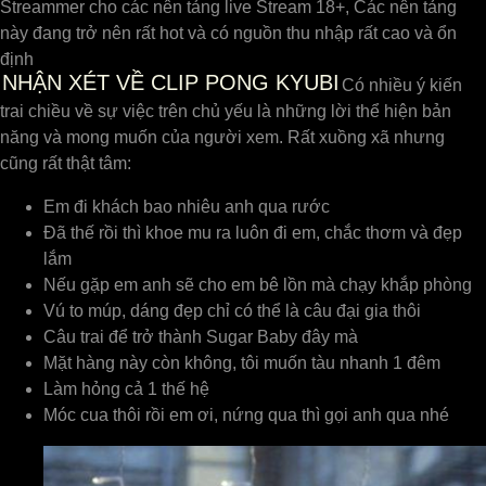
Streammer cho các nên tảng live Stream 18+, Các nên tảng
này đang trở nên rất hot và có nguồn thu nhập rất cao và ổn
định
NHẬN XÉT VỀ CLIP PONG KYUBI
Có nhiều ý kiến
trai chiều về sự việc trên chủ yếu là những lời thể hiện bản
năng và mong muốn của người xem. Rất xuồng xã nhưng
cũng rất thật tâm:
Em đi khách bao nhiêu anh qua rước
Đã thế rồi thì khoe mu ra luôn đi em, chắc thơm và đẹp
lắm
Nếu gặp em anh sẽ cho em bê lồn mà chạy khắp phòng
Vú to múp, dáng đẹp chỉ có thể là câu đại gia thôi
Câu trai để trở thành Sugar Baby đây mà
Mặt hàng này còn không, tôi muốn tàu nhanh 1 đêm
Làm hỏng cả 1 thế hệ
Móc cua thôi rồi em ơi, nứng qua thì gọi anh qua nhé