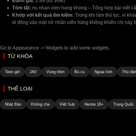
Đánh giá:
2.89 (62 vote)
Tóm tắt:
nu nhan vien hang khong – Tổng hợp bài viết cập
Khớp với kết quả tìm kiếm:
Trong khi làm thủ tục, vị kh
di động vào mặt nữ nhân viên hàng không khiến chị này bị
Go to Appearance -> Widgets to add some widgets.
TỪ KHÓA
Teen girl
JAV
Vụng trộm
Bú cu
Ngoại tình
Thủ dâ
THỂ LOẠI
Nhật Bản
Không che
Việt Sub
Hentai 18+
Trung Quốc