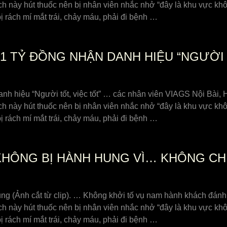
ách này hút thuốc nên bị nhân viên nhắc nhở “đây là khu vực kh
 rách mí mắt trái, chảy máu, phải đi bệnh …
,1 TỶ ĐỒNG NHẬN DANH HIỆU “NGƯỜI
danh hiệu “Người tốt, việc tốt” … các nhân viên VIAGS Nội Bài
ách này hút thuốc nên bị nhân viên nhắc nhở “đây là khu vực kh
 rách mí mắt trái, chảy máu, phải đi bệnh …
KHÔNG BỊ HÀNH HUNG VÌ… KHÔNG CH
ung (Ảnh cắt từ clip). … Không khởi tố vụ nam hành khách đán
ách này hút thuốc nên bị nhân viên nhắc nhở “đây là khu vực kh
 rách mí mắt trái, chảy máu, phải đi bệnh …