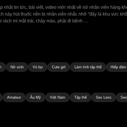
 nhật tin tức, bài viết, video mới nhất về nữ nhân viên hàng k
ách này hút thuốc nên bị nhân viên nhắc nhở “đây là khu vực kh
 rách mí mắt trái, chảy máu, phải đi bệnh …
m
Nữ sinh
Vú bự
Cute girl
Làm tình tập thể
Hiếp dâm
Amateur
Âu Mỹ
Việt Nam
Tập thể
Sex Less
Sex