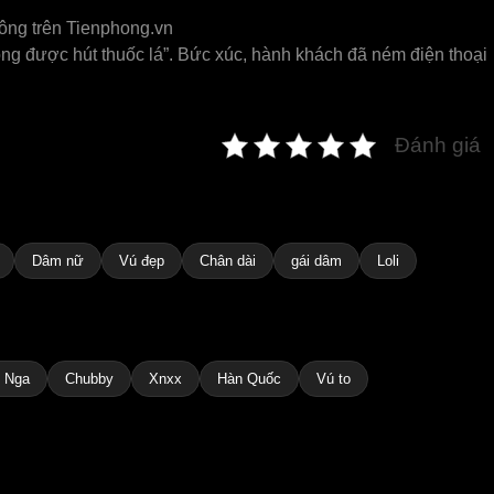
hông trên Tienphong.vn
ông được hút thuốc lá”. Bức xúc, hành khách đã ném điện thoại
Đánh giá
Dâm nữ
Vú đẹp
Chân dài
gái dâm
Loli
 Nga
Chubby
Xnxx
Hàn Quốc
Vú to