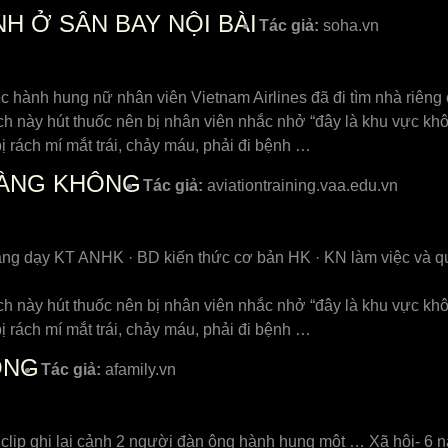
H Ở SÂN BAY NỘI BÀI
Tác giả:
soha.vn
c hành hung nữ nhân viên Vietnam Airlines đã đi tìm nhà riêng
ách này hút thuốc nên bị nhân viên nhắc nhở “đây là khu vực kh
 rách mí mắt trái, chảy máu, phải đi bệnh …
HÀNG KHÔNG
Tác giả:
aviationtraining.vaa.edu.vn
ảng dạy KT ANHK · BD kiến thức cơ bản HK · KN làm việc và
ách này hút thuốc nên bị nhân viên nhắc nhở “đây là khu vực kh
 rách mí mắt trái, chảy máu, phải đi bệnh …
ÔNG
Tác giả:
afamily.vn
lip ghi lại cảnh 2 người đàn ông hành hung một … Xã hội- 6 