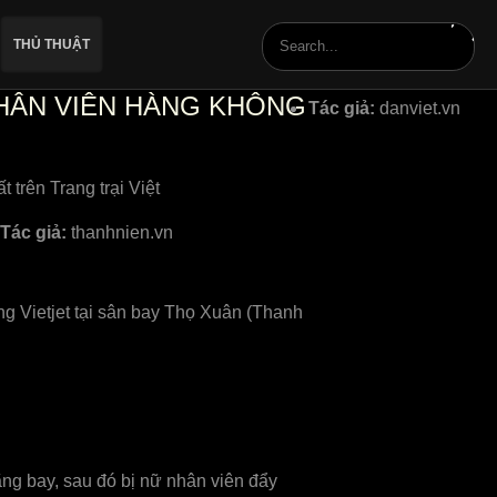
THỦ THUẬT
HÂN VIÊN HÀNG KHÔNG
Tác giả:
danviet.vn
trên Trang trại Việt
Tác giả:
thanhnien.vn
g Vietjet tại sân bay Thọ Xuân (Thanh
hãng bay, sau đó bị nữ nhân viên đẩy