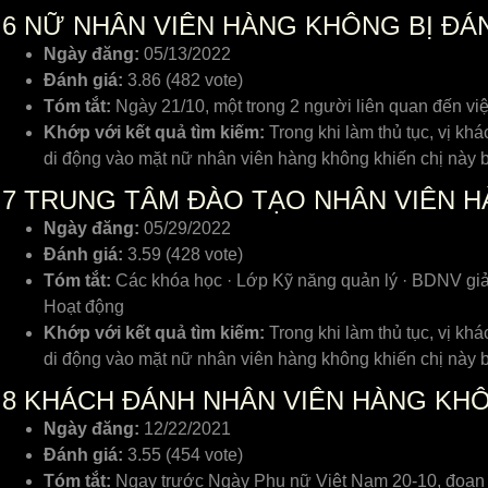
6
NỮ NHÂN VIÊN HÀNG KHÔNG BỊ ĐÁN
Ngày đăng:
05/13/2022
Đánh giá:
3.86 (482 vote)
Tóm tắt:
Ngày 21/10, một trong 2 người liên quan đến việ
Khớp với kết quả tìm kiếm:
Trong khi làm thủ tục, vị kh
di động vào mặt nữ nhân viên hàng không khiến chị này bị
7
TRUNG TÂM ĐÀO TẠO NHÂN VIÊN 
Ngày đăng:
05/29/2022
Đánh giá:
3.59 (428 vote)
Tóm tắt:
Các khóa học · Lớp Kỹ năng quản lý · BDNV gi
Hoạt động
Khớp với kết quả tìm kiếm:
Trong khi làm thủ tục, vị kh
di động vào mặt nữ nhân viên hàng không khiến chị này bị
8
KHÁCH ĐÁNH NHÂN VIÊN HÀNG KH
Ngày đăng:
12/22/2021
Đánh giá:
3.55 (454 vote)
Tóm tắt:
Ngay trước Ngày Phụ nữ Việt Nam 20-10, đoạn c