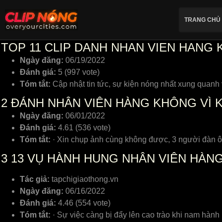
TRANG CHỦ
TOP 11 CLIP DANH NHAN VIEN HANG
Ngày đăng:
06/19/2022
Đánh giá:
5 (997 vote)
Tóm tắt:
Cập nhật tin tức, sự kiện nóng nhất xung quanh
2
ĐÁNH NHÂN VIÊN HÀNG KHÔNG VÌ K
Ngày đăng:
06/01/2022
Đánh giá:
4.61 (536 vote)
Tóm tắt:
· Xin chụp ảnh cùng không được, 3 người đàn ô
3
13 VỤ HÀNH HUNG NHÂN VIÊN HÀN
Tác giả:
tapchigiaothong.vn
Ngày đăng:
06/16/2022
Đánh giá:
4.46 (554 vote)
Tóm tắt:
· Sự việc càng bị đẩy lên cao trào khi nam hành