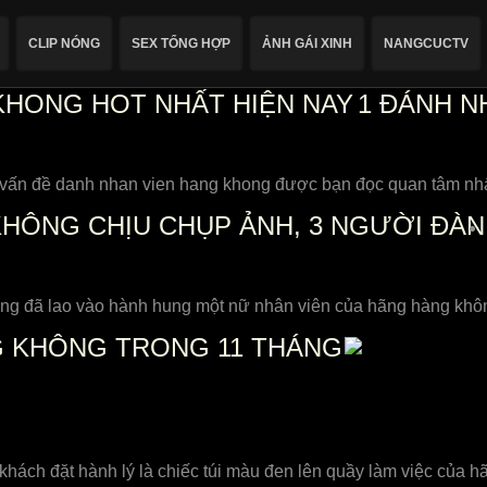
CLIP NÓNG
SEX TỔNG HỢP
ẢNH GÁI XINH
NANGCUCTV
 KHONG HOT NHẤT HIỆN NAY
1
ĐÁNH N
 vấn đề danh nhan vien hang khong được bạn đọc quan tâm nhất 
HÔNG CHỊU CHỤP ẢNH, 3 NGƯỜI ĐÀN
ng đã lao vào hành hung một nữ nhân viên của hãng hàng khôn
G KHÔNG TRONG 11 THÁNG
 khách đặt hành lý là chiếc túi màu đen lên quầy làm việc của 