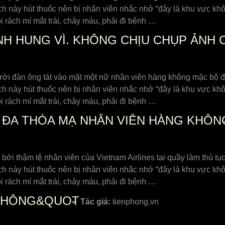
ách này hút thuốc nên bị nhân viên nhắc nhở “đây là khu vực kh
 rách mí mắt trái, chảy máu, phải đi bệnh …
NH HUNG VÌ. KHÔNG CHỊU CHỤP ẢNH
 người đàn ông tát vào mặt một nữ nhân viên hàng không mặc bộ
ách này hút thuốc nên bị nhân viên nhắc nhở “đây là khu vực kh
 rách mí mắt trái, chảy máu, phải đi bệnh …
ĐA THÓA MẠ NHÂN VIÊN HÀNG KHÔN
 bới thậm tệ nhân viên của Vietnam Airlines tại quầy làm thủ tụ
ách này hút thuốc nên bị nhân viên nhắc nhở “đây là khu vực kh
 rách mí mắt trái, chảy máu, phải đi bệnh …
 KHÔNG&QUOT
Tác giả:
tienphong.vn