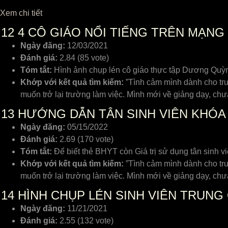
Xem chi tiết
12
4 CÔ GIÁO NỔI TIẾNG TRÊN MẠNG 
Ngày đăng:
12/03/2021
Đánh giá:
2.84 (85 vote)
Tóm tắt:
Hình ảnh chụp lén cô giáo thực tập Dương Quỳnh
Khớp với kết quả tìm kiếm:
”Tình cảm mình dành cho trư
muốn trở lại trường làm việc. Mình mới về giảng dạy, c
13
HƯỚNG DẪN TÂN SINH VIÊN KHÓA 
Ngày đăng:
05/15/2022
Đánh giá:
2.69 (170 vote)
Tóm tắt:
Để biết thẻ BHYT còn Giá trị sử dụng tân sinh vi
Khớp với kết quả tìm kiếm:
”Tình cảm mình dành cho trư
muốn trở lại trường làm việc. Mình mới về giảng dạy, c
14
HÌNH CHỤP LÉN SINH VIÊN TRUNG
Ngày đăng:
11/21/2021
Đánh giá:
2.55 (132 vote)