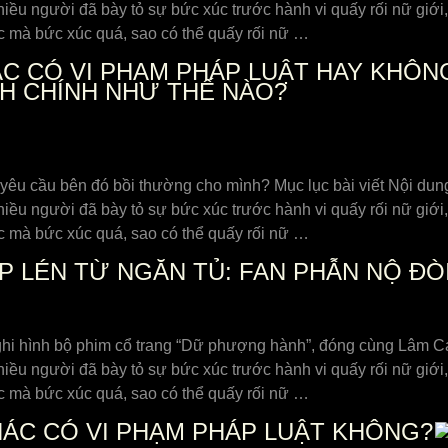
hiều người đã bày tỏ sự bức xúc trước hành vi quấy rối nữ giớ
ọc mà bức xúc quá, sao có thể quấy rối nữ …
C CÓ VI PHẠM PHÁP LUẬT HAY KHÔN
NH CHÍNH NHƯ THẾ NÀO?
để yêu cầu bên đó bồi thường cho mình? Mục lục bài viết Nội du
hiều người đã bày tỏ sự bức xúc trước hành vi quấy rối nữ giớ
ọc mà bức xúc quá, sao có thể quấy rối nữ …
ỤP LÉN TỪ NGĂN TỦ: FAN PHẪN NỘ ĐÒI
h ghi hình bộ phim cổ trang “Dữ phượng hành”, đóng cùng Lâm 
hiều người đã bày tỏ sự bức xúc trước hành vi quấy rối nữ giớ
ọc mà bức xúc quá, sao có thể quấy rối nữ …
ÁC CÓ VI PHẠM PHÁP LUẬT KHÔNG?