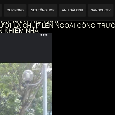
CLIP NÓNG
SEX TỔNG HỢP
ẢNH GÁI XINH
NANGCUCTV
 HOT NHẤT HIỆN NAY
NGƯỜI LẠ CHỤP LÉN NGOÀI CỔNG TR
ẬN KHIẾM NHÃ