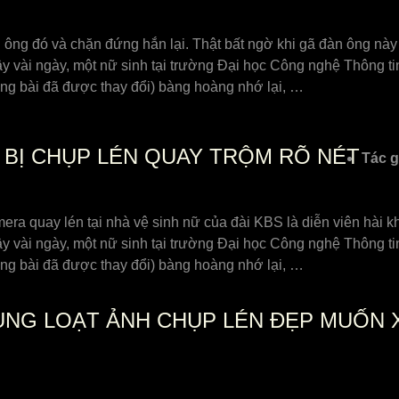
 ông đó và chặn đứng hắn lại. Thật bất ngờ khi gã đàn ông này l
ây vài ngày, một nữ sinh tại trường Đại học Công nghệ Thông t
ong bài đã được thay đổi) bàng hoàng nhớ lại, …
U BỊ CHỤP LÉN QUAY TRỘM RÕ NÉT
Tác g
mera quay lén tại nhà vệ sinh nữ của đài KBS là diễn viên hài 
ây vài ngày, một nữ sinh tại trường Đại học Công nghệ Thông t
ong bài đã được thay đổi) bàng hoàng nhớ lại, …
TUNG LOẠT ẢNH CHỤP LÉN ĐẸP MUỐN 