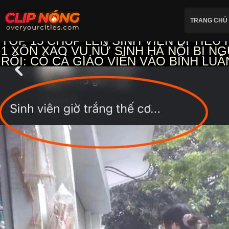
TRANG CHỦ
TOP 15 CHUP LEN SINH VIEN DI TIEU
1
XÔN XAO VỤ NỮ SINH HÀ NỘI BỊ 
RỐI: CÓ CẢ GIÁO VIÊN VÀO BÌNH LU