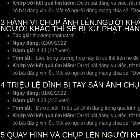
Khớp với kết quả tìm kiếm:
Dưới bài đăng vụ việc, rất n
có bài đăng xin lỗi. Một số người dùng mạng chia sẻ: “Đ
3
HÀNH VI CHỤP ẢNH LÉN NGƯỜI KHÁ
NGƯỜI KHÁC THÌ SẼ BỊ XỬ PHẠT HÀ
Tác giả:
thuvienphapluat.vn
Ngày đăng:
02/09/2022
Đánh giá:
4.43 (217 vote)
Tóm tắt:
· Liệu trong trường hợp này tôi có thể liên hệ 
Khớp với kết quả tìm kiếm:
Dưới bài đăng vụ việc, rất n
có bài đăng xin lỗi. Một số người dùng mạng chia sẻ: “Đ
4
TRIỆU LỆ DĨNH BỊ TAY SĂN ẢNH CH
Ngày đăng:
01/02/2022
Đánh giá:
4.28 (230 vote)
Tóm tắt:
· Được biết, Triệu Lệ Dĩnh đang trong quá trìn
Khớp với kết quả tìm kiếm:
Dưới bài đăng vụ việc, rất n
có bài đăng xin lỗi. Một số người dùng mạng chia sẻ: “Đ
5
QUAY HÌNH VÀ CHỤP LÉN NGƯỜI KH