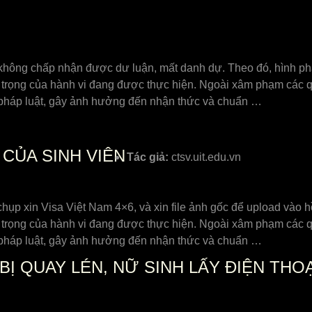
 không chấp nhận được dư luận, mất danh dự. Theo đó, hình phạ
 trọng của hành vi đang được thực hiện. Ngoài xâm phạm các 
, pháp luật, gây ảnh hưởng đến nhận thức và chuẩn …
 CỦA SINH VIÊN
Tác giả:
ctsv.uit.edu.vn
hụp xin Visa Việt Nam 4×6, và xin file ảnh gốc để upload vào hồ
 trọng của hành vi đang được thực hiện. Ngoài xâm phạm các 
, pháp luật, gây ảnh hưởng đến nhận thức và chuẩn …
 BỊ QUAY LÉN, NỮ SINH LẤY ĐIỆN TH