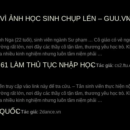
VÌ ẢNH HỌC SINH CHỤP LÉN – GUU.V
 Nga (22 tuổi), sinh viên ngành Sư phạm … Cô giáo có vẻ ngoà
ờng rất lớn, nơi đây các thầy cô tận tâm, thương yêu học trò.
hưa nhiều kinh nghiệm nhưng luôn tâm niệm phải …
61 LÀM THỦ TỤC NHẬP HỌC
Tác giả:
cs2.ftu
ên truy cập vào link này để tra cứu. – Tân sinh viên thực hiện 
ờng rất lớn, nơi đây các thầy cô tận tâm, thương yêu học trò.
hưa nhiều kinh nghiệm nhưng luôn tâm niệm phải …
 QUỐC
Tác giả:
2dance.vn