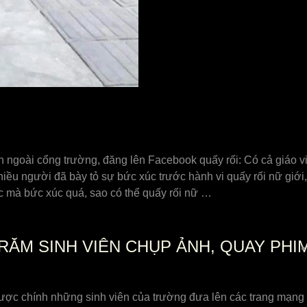
n ngoài cổng trường, đăng lên Facebook quấy rối: Có cả giáo v
hiều người đã bày tỏ sự bức xúc trước hành vi quấy rối nữ giớ
ọc mà bức xúc quá, sao có thể quấy rối nữ …
RĂM SINH VIÊN CHỤP ẢNH, QUAY PHI
 được chính những sinh viên của trường đưa lên các trang mạng