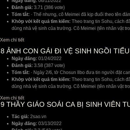
Ngày đăng:
06/11/2022
Đánh giá:
3.71 (386 vote)
Tóm tắt:
· Thế nhưng, cô Meimei đã kịp đuổi theo tên đàn
Khớp với kết quả tìm kiếm:
Theo trang tin Sohu, cách đ
dùng nhà vệ sinh của trường. Cô Meimei (tên nhân vật tr
Xem chi tiết
8
ẢNH CON GÁI ĐI VỆ SINH NGỒI TIỂ
Ngày đăng:
01/24/2022
Đánh giá:
3.58 (387 vote)
Tóm tắt:
· Ngày 2/6, tờ Chosun Ilbo đưa tin người đặt ca
Khớp với kết quả tìm kiếm:
Theo trang tin Sohu, cách đ
dùng nhà vệ sinh của trường. Cô Meimei (tên nhân vật tr
Xem chi tiết
9
THẦY GIÁO SOÁI CA BỊ SINH VIÊN 
Tác giả:
2sao.vn
Ngày đăng:
03/13/2022