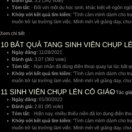
Đánh giá:
3.2 (542 vote)
Tóm tắt:
· Đối với một du học sinh, khác biệt về ngôn ng
Khớp với kết quả tìm kiếm:
”Tình cảm mình dành cho trư
muốn trở lại trường làm việc. Mình mới về giảng dạy, c
Xem chi tiết
10
BẮT QUẢ TANG SINH VIÊN CHỤP L
Ngày đăng:
11/28/2021
Đánh giá:
3.07 (360 vote)
Tóm tắt:
· Nạn nhân đã dùng điện thoại quay lại lúc bắt 
Khớp với kết quả tìm kiếm:
”Tình cảm mình dành cho trư
muốn trở lại trường làm việc. Mình mới về giảng dạy, c
11
SINH VIÊN CHỤP LÉN CÔ GIÁO
Tác giả
Ngày đăng:
01/30/2022
Đánh giá:
2.81 (95 vote)
Tóm tắt:
· Hiện nay, nhiều thiếu niên đã lợi dụng điện t
Khớp với kết quả tìm kiếm:
”Tình cảm mình dành cho trư
muốn trở lại trường làm việc. Mình mới về giảng dạy, c