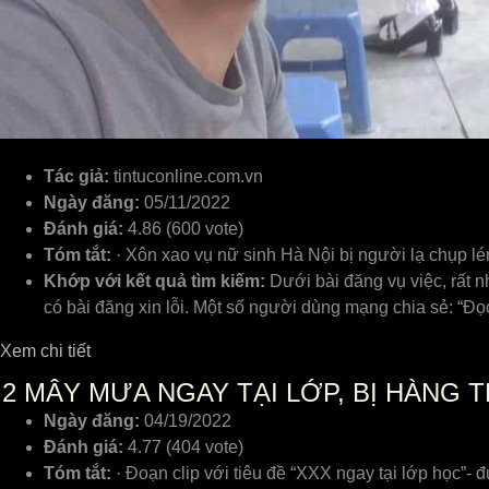
Tác giả:
tintuconline.com.vn
Ngày đăng:
05/11/2022
Đánh giá:
4.86 (600 vote)
Tóm tắt:
· Xôn xao vụ nữ sinh Hà Nội bị người lạ chụp lé
Khớp với kết quả tìm kiếm:
Dưới bài đăng vụ việc, rất n
có bài đăng xin lỗi. Một số người dùng mạng chia sẻ: “Đ
Xem chi tiết
2
MÂY MƯA NGAY TẠI LỚP, BỊ HÀNG T
Ngày đăng:
04/19/2022
Đánh giá:
4.77 (404 vote)
Tóm tắt:
· Đoạn clip với tiêu đề “XXX ngay tại lớp học”-