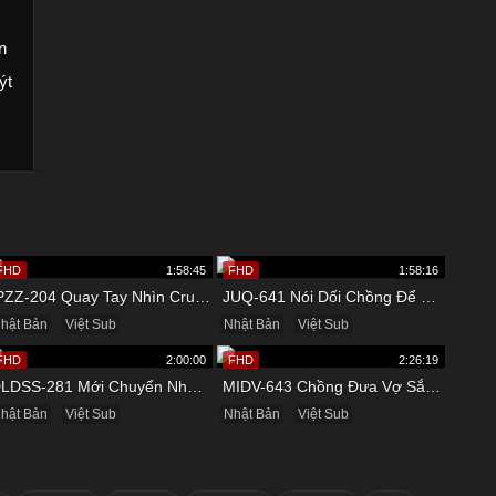
n
ýt
FHD
1:58:45
FHD
1:58:16
IPZZ-204 Quay Tay Nhìn Crush Bị Quản Lý Chịch
JUQ-641 Nói Dối Chồng Để Đi Suối Nước Nóng Cùng Tình Nhân
hật Bản
Việt Sub
Nhật Bản
Việt Sub
FHD
2:00:00
FHD
2:26:19
DLDSS-281 Mới Chuyển Nhà Đã Được Đụ Cô Hàng Xóm Thích Lộ Hàng
MIDV-643 Chồng Đưa Vợ Sắp Cưới Đi Massage Và Cái Kết
hật Bản
Việt Sub
Nhật Bản
Việt Sub