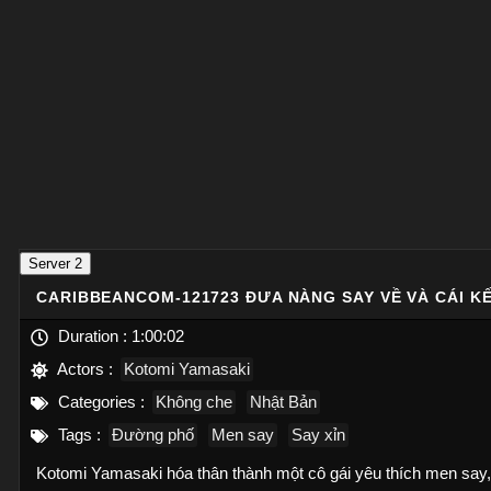
Server 2
CARIBBEANCOM-121723 ĐƯA NÀNG SAY VỀ VÀ CÁI 
Duration :
1:00:02
Actors :
Kotomi Yamasaki
Categories :
Không che
Nhật Bản
Tags :
Đường phố
Men say
Say xỉn
Kotomi Yamasaki hóa thân thành một cô gái yêu thích men say, 