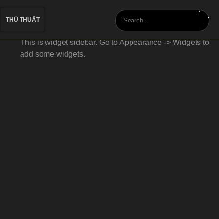
THỦ THUẬT
This is widget sidebar. Go to Appearance -> Widgets to
add some widgets.