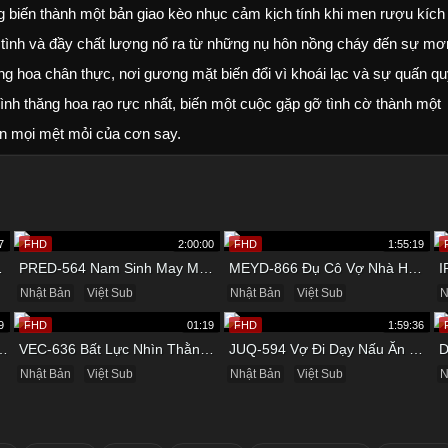
ng biến thành một bản giao kèo nhục cảm kịch tính khi men rượu kích
 tình và đầy chất lượng nổ ra từ những nụ hôn nồng cháy đến sự mơ
g hoa chân thực, nơi gương mặt biến đổi vì khoái lạc và sự quấn qu
ình thăng hoa rạo rực nhất, biến một cuộc gặp gỡ tình cờ thành một
an mọi mệt mỏi của cơn say.
7
FHD
2:00:00
FHD
1:55:19
g Khách Sạn
PRED-564 Nam Sinh May Mắn Được Cô Giáo Dâm Đãng Bú Cu
MEYD-866 Đụ Cô Vợ Nhà Hàng Xóm Vú Bự Khi Về Quê
Nhật Bản
Việt Sub
Nhật Bản
Việt Sub
N
9
FHD
01:19
FHD
1:59:36
Khoa Gặp Tên Bác Sĩ Biến Thái
VEC-636 Bất Lực Nhìn Thằng Bạn Xấu Tính Đụ Mẹ Mình Ngay Trước Mặt
JUQ-594 Vợ Đi Dạy Nấu Ăn Cho Bạn Thân Và Cái Kết
Nhật Bản
Việt Sub
Nhật Bản
Việt Sub
N