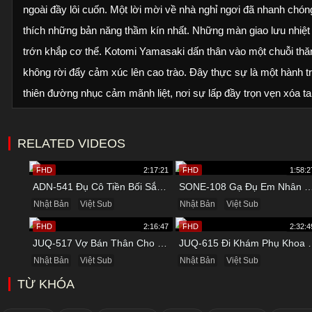
ngoài đầy lôi cuốn. Một lời mời về nhà nghỉ ngơi đã nhanh chó
thích những bản năng thầm kín nhất. Những màn giao lưu nhiệt
trớn khắp cơ thể. Kotomi Yamasaki dấn thân vào một chuỗi thăn
không rời đẩy cảm xúc lên cao trào. Đây thực sự là một hành tr
thiên đường nhục cảm mãnh liệt, nơi sự lấp đầy trọn vẹn xóa t
RELATED VIDEOS
FHD
2:17:21
FHD
1:58:2
ADN-541 Đụ Cô Tiền Bối Sắp Đi Lấy Chồng Trong Khách Sạn
SONE-108 Gạ Đụ Em Nhân Viên Mới Tron
Nhật Bản
Việt Sub
Nhật Bản
Việt Sub
FHD
2:16:47
FHD
2:32:4
JUQ-517 Vợ Bán Thân Cho Xã Hội Đen Để Trả Nợ Cho Chồng
JUQ-615 Đi Khám Phụ 
Nhật Bản
Việt Sub
Nhật Bản
Việt Sub
TỪ KHÓA