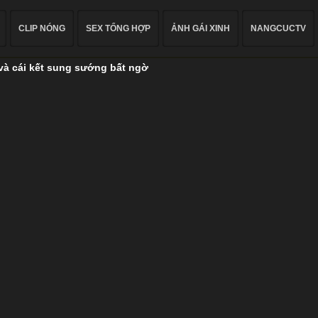
CLIP NÓNG
SEX TỔNG HỢP
ẢNH GÁI XINH
NANGCUCTV
 cái kết sung sướng bất ngờ