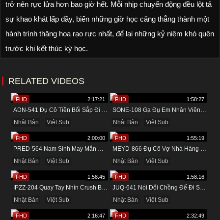
trở nên rực lửa hơn bao giờ hết. Mỗi nhịp chuyển động đều lột tả
sự khao khát lấp đầy, biến những giờ học căng thẳng thành một
hành trình thăng hoa rạo rực nhất, để lại những kỷ niệm khó quên
trước khi kết thúc kỳ học.
RELATED VIDEOS
FHD
2:17:21
FHD
1:58:27
ADN-541 Đụ Cô Tiền Bối Sắp Đi Lấy Chồng Trong Khách Sạn
SONE-108 Gạ Đụ Em Nhân Viên Mới Trong Khách Sạn
Nhật Bản
Việt Sub
Nhật Bản
Việt Sub
FHD
2:00:00
FHD
1:55:19
PRED-564 Nam Sinh May Mắn Được Cô Giáo Dâm Đãng Bú Cu
MEYD-866 Đụ Cô Vợ Nhà Hàng Xóm Vú Bự Khi Về Quê
Nhật Bản
Việt Sub
Nhật Bản
Việt Sub
FHD
1:58:45
FHD
1:58:16
IPZZ-204 Quay Tay Nhìn Crush Bị Quản Lý Chịch
JUQ-641 Nói Dối Chồng Để Đi Suối Nước Nóng Cùng Tình Nhân
Nhật Bản
Việt Sub
Nhật Bản
Việt Sub
FHD
2:16:47
FHD
2:32:49