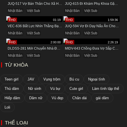
JUQ-517 Vợ Bán Thân Cho Xã Hội Đen Để Trả Nợ Cho Chồng
JUQ-615 Đi Khám Phụ Khoa Gặp Tên Bác Sĩ Biến Thái
Nhật Bản
Việt Sub
Nhật Bản
Việt Sub
FHD
01:19
FHD
1:59:36
VEC-636 Bất Lực Nhìn Thằng Bạn Xấu Tính Đụ Mẹ Mình Ngay Trước Mặt
JUQ-594 Vợ Đi Dạy Nấu Ăn Cho Bạn Thân Và Cái Kết
Nhật Bản
Việt Sub
Nhật Bản
Việt Sub
FHD
2:00:00
FHD
2:26:19
DLDSS-281 Mới Chuyển Nhà Đã Được Đụ Cô Hàng Xóm Thích Lộ Hàng
MIDV-643 Chồng Đưa Vợ Sắp Cưới Đi Massage Và Cái Kết
Nhật Bản
Việt Sub
Nhật Bản
Việt Sub
TỪ KHÓA
Teen girl
JAV
Vụng trộm
Bú cu
Ngoại tình
Thủ dâm
Nữ sinh
Vú bự
Cute girl
Làm tình tập thể
Hiếp dâm
Dâm nữ
Vú đẹp
Chân dài
gái dâm
Loli
THỂ LOẠI