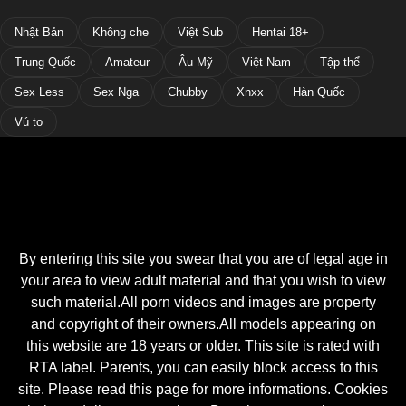
Nhật Bản
Không che
Việt Sub
Hentai 18+
Trung Quốc
Amateur
Âu Mỹ
Việt Nam
Tập thể
Sex Less
Sex Nga
Chubby
Xnxx
Hàn Quốc
Vú to
By entering this site you swear that you are of legal age in
your area to view adult material and that you wish to view
such material.All porn videos and images are property
and copyright of their owners.All models appearing on
this website are 18 years or older. This site is rated with
RTA label. Parents, you can easily block access to this
site. Please read this page for more informations. Cookies