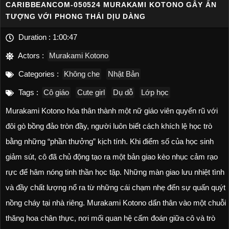
CARIBBEANCOM-050524 MURAKAMI KOTONO GÂY ẤN
TƯỢNG VỚI PHONG THÁI DỊU DÀNG
Duration :
1:00:47
Actors :
Murakami Kotono
Categories :
Không che
Nhật Bản
Tags :
Cô giáo
Cute girl
Dụ dỗ
Lớp học
Murakami Kotono hóa thân thành một nữ giáo viên quyến rũ với
đôi gò bồng đảo tròn đầy, người luôn biết cách khích lệ học trò
bằng những “phần thưởng” kịch tính. Khi điểm số của học sinh
giảm sút, cô đã chủ động tạo ra một bản giao kèo nhục cảm rạo
rực để hâm nóng tinh thần học tập. Những màn giao lưu nhiệt tình
và đầy chất lượng nổ ra từ những cái chạm nhẹ đến sự quấn quýt
nồng cháy tại nhà riêng. Murakami Kotono dấn thân vào một chuỗi
thăng hoa chân thực, nơi mối quan hệ cấm đoán giữa cô và trò