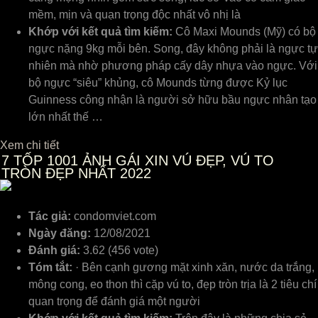
mềm, mịn và quạn trọng độc nhất vô nhị là
Khớp với kết quả tìm kiếm:
Cô Maxi Mounds (Mỹ) có bộ
ngực nặng 9kg mỗi bên. Song, đây không phải là ngực tự
nhiên mà nhờ phương pháp cấy dây nhựa vào ngực. Với
bộ ngực “siêu” khủng, cô Mounds từng được Kỷ lục
Guinness công nhận là người sở hữu bầu ngực nhân tạo
lớn nhất thế …
Xem chi tiết
7
TỐP 1001 ẢNH GÁI XIN VÚ ĐẸP, VÚ TO
TRÒN ĐẸP NHẤT 2022
Tác giả:
condomviet.com
Ngày đăng:
12/08/2021
Đánh giá:
3.62 (456 vote)
Tóm tắt:
· Bên cạnh gương mặt xinh xăn, nước da trắng,
mông cong, eo thon thì cặp vú to, đẹp tròn trịa là 2 tiêu chí
quan trọng để đánh giá một người