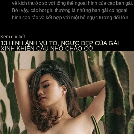
về kích thước so với tổng thể ngoại hình của các bạn gái.
Bởi vậy, các hot girl thường là những bạn gái có ngoại
hình cao ráo và kết hợp với một bộ ngực tương đối lớn.
…
Xem chi tiết
13
HÌNH ẢNH VÚ TO, NGỰC ĐẸP CỦA GÁI
XINH KHIẾN CẬU NHỎ CHÀO CỜ