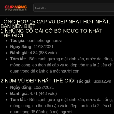
TỔNG HỢP 15 CAP VU DEP NHAT HOT NHẤT,
BẠN NÊN BIẾT
1
NHỮNG CÔ GÁI CÓ BỘ NGỰC TO NHẤT
THẾ GIỚI
Tác giả:
loanthehongnhan.vn
Ngày đăng:
11/18/2021
Đánh giá:
4.84 (888 vote)
Tóm tắt:
· Bên cạnh gương mặt xinh xăn, nước da trắng,
mông cong, eo thon thì cặp vú to, đẹp tròn trịa là 2 tiêu chí
quan trọng để đánh giá một người con
2
NÚM VÚ ĐẸP NHẤT THẾ GIỚI
Tác giả:
lucdia2.vn
Ngày đăng:
10/22/2021
Đánh giá:
4.71 (443 vote)
Tóm tắt:
· Bên cạnh gương mặt xinh xăn, nước da trắng,
mông cong, eo thon thì cặp vú to, đẹp tròn trịa là 2 tiêu chí
quan trọng để đánh giá một người