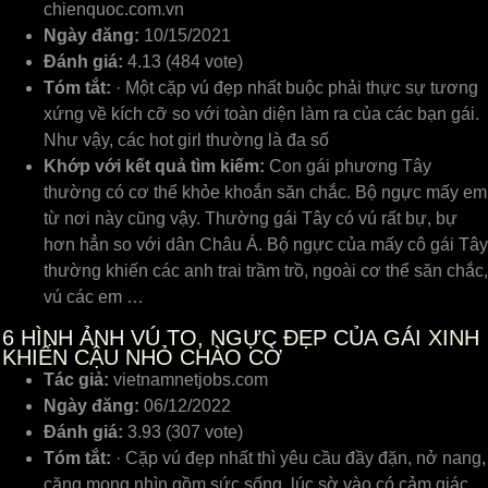
chienquoc.com.vn
Ngày đăng:
10/15/2021
Đánh giá:
4.13 (484 vote)
Tóm tắt:
· Một cặp vú đẹp nhất buộc phải thực sự tương
xứng về kích cỡ so với toàn diện làm ra của các bạn gái.
Như vậy, các hot girl thường là đa số
Khớp với kết quả tìm kiếm:
Con gái phương Tây
thường có cơ thể khỏe khoắn săn chắc. Bộ ngực mấy em
từ nơi này cũng vậy. Thường gái Tây có vú rất bự, bự
hơn hẳn so với dân Châu Á. Bộ ngực của mấy cô gái Tây
thường khiến các anh trai trầm trồ, ngoài cơ thể săn chắc,
vú các em …
6
HÌNH ẢNH VÚ TO, NGỰC ĐẸP CỦA GÁI XINH
KHIẾN CẬU NHỎ CHÀO CỜ
Tác giả:
vietnamnetjobs.com
Ngày đăng:
06/12/2022
Đánh giá:
3.93 (307 vote)
Tóm tắt:
· Cặp vú đẹp nhất thì yêu cầu đầy đặn, nở nang,
căng mọng nhìn gồm sức sống, lúc sờ vào có cảm giác