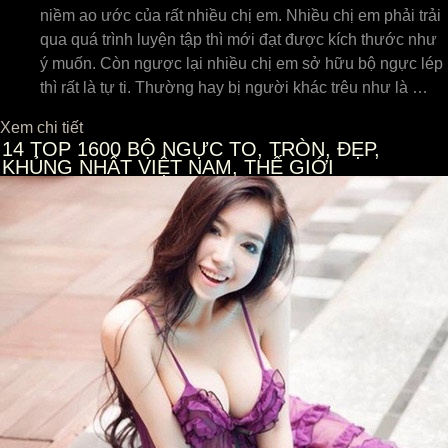
niềm ao ước của rất nhiều chị em. Nhiều chị em phải trải
qua quá trình luyện tập thì mới đạt được kích thước như
ý muốn. Còn ngược lại nhiều chị em sở hữu bộ ngực lép
thì rất là tự ti. Thường hay bị người khác trêu như là …
Xem chi tiết
14
TOP 1600 BỘ NGỰC TO, TRÒN, ĐẸP,
KHỦNG NHẤT VIỆT NAM, THẾ GIỚI