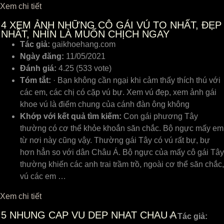
Xem chi tiết
4
XEM ẢNH NHỮNG CÔ GÁI VÚ TO NHẤT, ĐẸP
NHẤT, NHÌN LÀ MUỐN CHỊCH NGAY
Tác giả:
gaikhoehang.com
Ngày đăng:
11/05/2021
Đánh giá:
4.25 (533 vote)
Tóm tắt:
· Bạn không cần ngại khi cảm thấy thích thú với
các em, các chị có cặp vú bự. Xem vú đẹp, xem ảnh gái
khoe vú là điểm chung của cánh đàn ông không
Khớp với kết quả tìm kiếm:
Con gái phương Tây
thường có cơ thể khỏe khoắn săn chắc. Bộ ngực mấy em
từ nơi này cũng vậy. Thường gái Tây có vú rất bự, bự
hơn hẳn so với dân Châu Á. Bộ ngực của mấy cô gái Tây
thường khiến các anh trai trầm trồ, ngoài cơ thể săn chắc,
vú các em …
Xem chi tiết
5
NHUNG CAP VU DEP NHAT CHAU A
Tác giả: