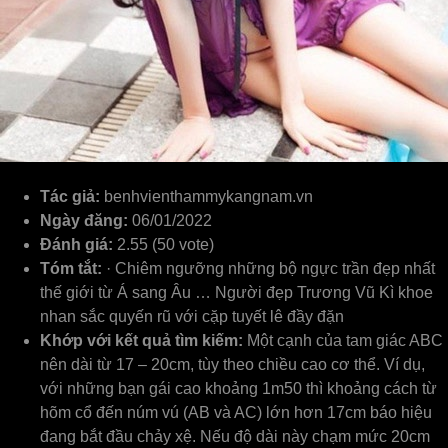
Tác giả:
benhvienthammykangnam.vn
Ngày đăng:
06/01/2022
Đánh giá:
2.55 (50 vote)
Tóm tắt:
· Chiêm ngưỡng những bộ ngực trần đẹp nhất
thế giới từ Á sang Âu … Người đẹp Trương Vũ Kì khoe
nhan sắc quyến rũ với cặp tuyết lê đầy đặn
Khớp với kết quả tìm kiếm:
Một cạnh của tam giác ABC
nên dài từ 17 – 20cm, tùy theo chiều cao cơ thể. Ví dụ,
với những bạn gái cao khoảng 1m50 thì khoảng cách từ
hõm cổ đến núm vú (AB và AC) lớn hơn 17cm báo hiệu
đang bắt đầu chảy xệ. Nếu độ dài này chạm mức 20cm