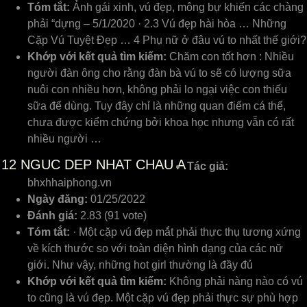
Tóm tắt:
Ảnh gái xinh, vú đẹp, mông bự khiến các chàng
phải “dựng – 5/1/2020 · 2.3 Vú đẹp hài hòa … Những
Cặp Vú Tuyệt Đẹp … 4 Phụ nữ ở đâu vú to nhất thế giới?
Khớp với kết quả tìm kiếm:
Chăm con tốt hơn : Nhiều
người đàn ông cho rằng đàn bà vú to sẽ có lượng sữa
nuôi con nhiều hơn, không phải lo ngại việc con thiếu
sữa để dùng. Tuy đây chỉ là những quan điểm cá thể,
chưa được kiểm chứng bởi khoa học nhưng vẫn có rất
nhiều người …
12
NGUC DEP NHAT CHAU A
Tác giả:
bhxhhaiphong.vn
Ngày đăng:
01/25/2022
Đánh giá:
2.83 (91 vote)
Tóm tắt:
· Một cặp vú đẹp mắt phải thực thụ tương xứng
về kích thước so với toàn diện hình dạng của các nữ
giới. Như vậy, những hot girl thường là đầy đủ
Khớp với kết quả tìm kiếm:
Không phải nàng nào có vú
to cũng là vú đẹp. Một cặp vú đẹp phải thực sự phù hợp