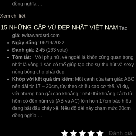
đồng nghĩa …
Xem chi tiết
15
NHỮNG CẶP VÚ ĐẸP NHẤT VIỆT NAM
Tác
giả:
twitawardsrd.com
Ngày đăng:
06/19/2022
Đánh giá:
2.45 (163 vote)
Tóm tắt:
· Với phụ nữ, vẻ ngoài là khôn cùng quan trọng
nhất là vòng 1 săn có thể giúp tạo cho sự thu hút và sexy
nóng bỏng cho phái đẹp
Khớp với kết quả tìm kiếm:
Một cạnh của tam giác ABC
nên dài từ 17 – 20cm, tùy theo chiều cao cơ thể. Ví dụ,
với những bạn gái cao khoảng 1m50 thì khoảng cách từ
hõm cổ đến núm vú (AB và AC) lớn hơn 17cm báo hiệu
đang bắt đầu chảy xệ. Nếu độ dài này chạm mức 20cm
đồng nghĩa …
Đánh giá