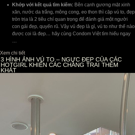
Khớp với kết quả tìm kiếm:
Bên cạnh gương mặt xinh
xăn, nước da trắng, mông cong, eo thon thì cặp vú to, đẹp
tròn trịa là 2 tiêu chí quan trọng để đánh giá một người
con gái đẹp, quyến rũ. Vậy vú đẹp là gì, vú to như thế nào
được coi là đẹp… hãy cùng Condom Việt tìm hiểu ngay
…
Xem chi tiết
3
HÌNH ẢNH VÚ TO – NGỰC ĐẸP CỦA CÁC
HOTGIRL KHIẾN CÁC CHÀNG TRAI THÈM
KHÁT