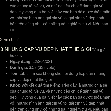
Khớp với kết quả tìm kiếm:
Trên đây là những chia sẻ
của chúng tôi về vú, và những tiêu chi để đánh giá vú
đẹp. Hy vọng qua bài viết này các bạn đã được thỏa mãn
với những hình ảnh gái xin vú to, gái xinh vú đẹp nhất
bên trên cũng như có những trãi nghiệm thú vị. Nếu bạn
có …
Xem chi tiết
8
NHUNG CAP VU DEP NHAT THE GIOI
Tác giả:
hdxx.tv
Ngày đăng:
12/20/2021
Đánh giá:
3.52 (338 vote)
Tóm tắt:
phim sex không che nội dung hấp dẫn nhung
cap vu dep nhat the gioi
Khớp với kết quả tìm kiếm:
Trên đây là những chia sẻ
của chúng tôi về vú, và những tiêu chi để đánh giá vú
đẹp. Hy vọng qua bài viết này các bạn đã được thỏa mãn
với những hình ảnh gái xin vú to, gái xinh vú đẹp nhất
bên trên cũng như có những trãi nghiệm thú vị. Nếu bạn