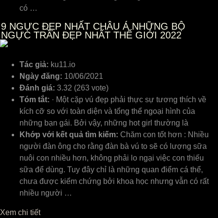
có …
9
NGỰC ĐẸP NHẤT CHÂU Á NHỮNG BỘ
NGỰC TRẦN ĐẸP NHẤT THẾ GIỚI 2022
Tác giả:
ku11.io
Ngày đăng:
10/06/2021
Đánh giá:
3.32 (263 vote)
Tóm tắt:
· Một cặp vú đẹp phải thực sự tương thích về
kích cỡ so với toàn diện và tổng thể ngoại hình của
những bạn gái. Bởi vậy, những hot girl thường là
Khớp với kết quả tìm kiếm:
Chăm con tốt hơn : Nhiều
người đàn ông cho rằng đàn bà vú to sẽ có lượng sữa
nuôi con nhiều hơn, không phải lo ngại việc con thiếu
sữa để dùng. Tuy đây chỉ là những quan điểm cá thể,
chưa được kiểm chứng bởi khoa học nhưng vẫn có rất
nhiều người …
Xem chi tiết