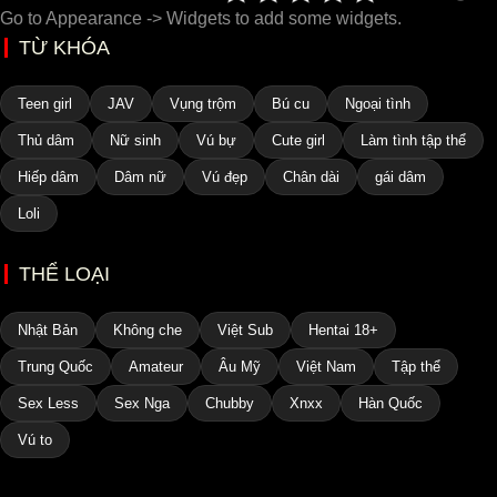
Go to Appearance -> Widgets to add some widgets.
TỪ KHÓA
Teen girl
JAV
Vụng trộm
Bú cu
Ngoại tình
Thủ dâm
Nữ sinh
Vú bự
Cute girl
Làm tình tập thể
Hiếp dâm
Dâm nữ
Vú đẹp
Chân dài
gái dâm
Loli
THỂ LOẠI
Nhật Bản
Không che
Việt Sub
Hentai 18+
Trung Quốc
Amateur
Âu Mỹ
Việt Nam
Tập thể
Sex Less
Sex Nga
Chubby
Xnxx
Hàn Quốc
Vú to