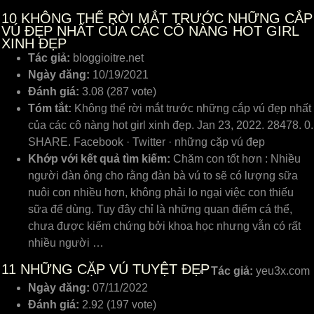
10
KHÔNG THỂ RỜI MẮT TRƯỚC NHỮNG CẮP
VÚ ĐẸP NHẤT CỦA CÁC CÔ NÀNG HOT GIRL
XINH ĐẸP
Tác giả:
bloggioitre.net
Ngày đăng:
10/19/2021
Đánh giá:
3.08 (287 vote)
Tóm tắt:
Không thể rời mắt trước những cắp vú đẹp nhất
của các cô nàng hot girl xinh đẹp. Jan 23, 2022. 28478. 0.
SHARE. Facebook · Twitter · những cặp vú đẹp
Khớp với kết quả tìm kiếm:
Chăm con tốt hơn : Nhiều
người đàn ông cho rằng đàn bà vú to sẽ có lượng sữa
nuôi con nhiều hơn, không phải lo ngại việc con thiếu
sữa để dùng. Tuy đây chỉ là những quan điểm cá thể,
chưa được kiểm chứng bởi khoa học nhưng vẫn có rất
nhiều người …
11
NHỮNG CẶP VÚ TUYỆT ĐẸP
Tác giả:
yeu3x.com
Ngày đăng:
07/11/2022
Đánh giá:
2.92 (197 vote)