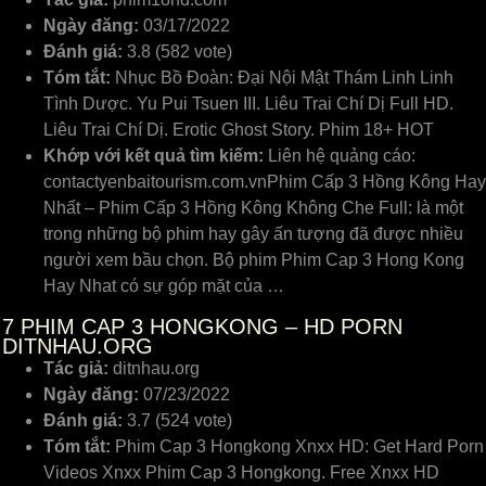
Ngày đăng:
03/17/2022
Đánh giá:
3.8 (582 vote)
Tóm tắt:
Nhục Bồ Đoàn: Đại Nội Mật Thám Linh Linh
Tình Dược. Yu Pui Tsuen III. Liêu Trai Chí Dị Full HD.
Liêu Trai Chí Dị. Erotic Ghost Story. Phim 18+ HOT
Khớp với kết quả tìm kiếm:
Liên hệ quảng cáo:
contactyenbaitourism.com.vnPhim Cấp 3 Hồng Kông Hay
Nhất – Phim Cấp 3 Hồng Kông Không Che Full: là một
trong những bộ phim hay gây ấn tượng đã được nhiều
người xem bầu chọn. Bộ phim Phim Cap 3 Hong Kong
Hay Nhat có sự góp mặt của …
7
PHIM CAP 3 HONGKONG – HD PORN
DITNHAU.ORG
Tác giả:
ditnhau.org
Ngày đăng:
07/23/2022
Đánh giá:
3.7 (524 vote)
Tóm tắt:
Phim Cap 3 Hongkong Xnxx HD: Get Hard Porn
Videos Xnxx Phim Cap 3 Hongkong. Free Xnxx HD