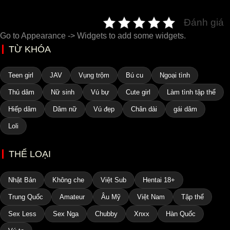
Đánh giá
Go to Appearance -> Widgets to add some widgets.
TỪ KHÓA
Teen girl
JAV
Vụng trộm
Bú cu
Ngoại tình
Thủ dâm
Nữ sinh
Vú bự
Cute girl
Làm tình tập thể
Hiếp dâm
Dâm nữ
Vú đẹp
Chân dài
gái dâm
Loli
THỂ LOẠI
Nhật Bản
Không che
Việt Sub
Hentai 18+
Trung Quốc
Amateur
Âu Mỹ
Việt Nam
Tập thể
Sex Less
Sex Nga
Chubby
Xnxx
Hàn Quốc