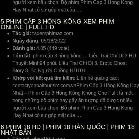
người xem bầu chọn. Bộ phim Phim Cap 3 Hong Kong
Hay Nhat có sự góp mặt của …
5
PHIM CẤP 3 HỒNG KÔNG XEM PHIM
ONLINE | FULL HD
Tác giả:
tv.xemphimaz.com
Ngày đăng:
05/18/2022
Đánh giá:
4.05 (449 vote)
Tóm tắt:
phim cấp 3 hồng kông … Liêu Trai Chí Dị 3 HD
Thuyết Minh94 phút. Liêu Trai Chí Dị 3. Erotic Ghost
Story 3. Ba Người Chồng HD101
Khớp với kết quả tìm kiếm:
Liên hệ quảng cáo:
contactyenbaitourism.com.vnPhim Cấp 3 Hồng Kông Hay
Nhất – Phim Cấp 3 Hồng Kông Không Che Full: là một
trong những bộ phim hay gây ấn tượng đã được nhiều
người xem bầu chọn. Bộ phim Phim Cap 3 Hong Kong
Hay Nhat có sự góp mặt của …
6
PHIM 18 HD | PHIM 18 HÀN QUỐC | PHIM 18
NHẬT BẢN
Tác giả:
phim18hd.com