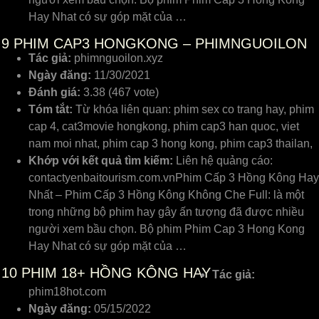
Hay Nhat có sự góp mặt của …
9
PHIM CAP3 HONGKONG – PHIMNGUOILON
Tác giả:
phimnguoilon.xyz
Ngày đăng:
11/30/2021
Đánh giá:
3.38 (467 vote)
Tóm tắt:
Từ khóa liên quan: phim sex co trang hay, phim
cap 4, cat3movie hongkong, phim cap3 han quoc, viet
nam moi nhat, phim cap 3 hong kong, phim cap3 thailan,
Khớp với kết quả tìm kiếm:
Liên hệ quảng cáo:
contactyenbaitourism.com.vnPhim Cấp 3 Hồng Kông Hay
Nhất – Phim Cấp 3 Hồng Kông Không Che Full: là một
trong những bộ phim hay gây ấn tượng đã được nhiều
người xem bầu chọn. Bộ phim Phim Cap 3 Hong Kong
Hay Nhat có sự góp mặt của …
10
PHIM 18+ HỒNG KÔNG HAY
Tác giả:
phim18hot.com
Ngày đăng:
05/15/2022