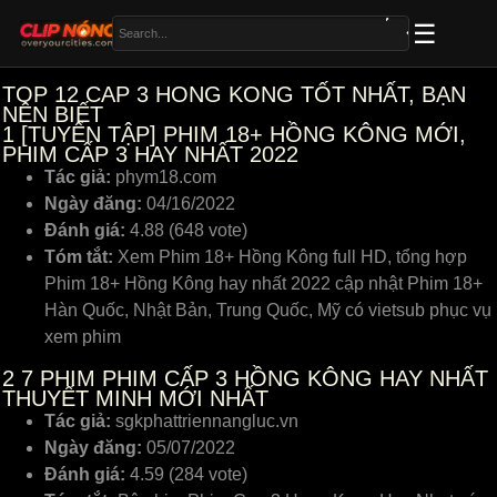
TOP 12 CAP 3 HONG KONG TỐT NHẤT, BẠN
NÊN BIẾT
1
[TUYỂN TẬP] PHIM 18+ HỒNG KÔNG MỚI,
PHIM CẤP 3 HAY NHẤT 2022
Tác giả:
phym18.com
Ngày đăng:
04/16/2022
Đánh giá:
4.88 (648 vote)
Tóm tắt:
Xem Phim 18+ Hồng Kông full HD, tổng hợp
Phim 18+ Hồng Kông hay nhất 2022 cập nhật Phim 18+
Hàn Quốc, Nhật Bản, Trung Quốc, Mỹ có vietsub phục vụ
xem phim
2
7 PHIM PHIM CẤP 3 HỒNG KÔNG HAY NHẤT
THUYẾT MINH MỚI NHẤT
Tác giả:
sgkphattriennangluc.vn
Ngày đăng:
05/07/2022
Đánh giá:
4.59 (284 vote)