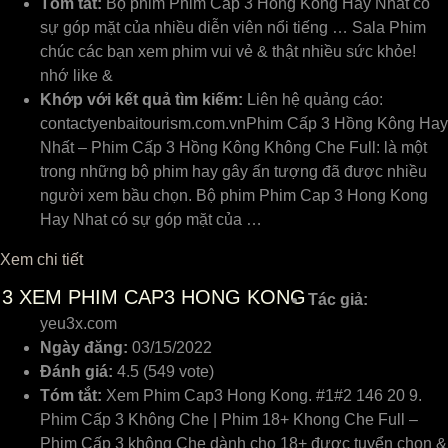
Tóm tắt:
Bộ phim Phim Cap 3 Hong Kong Hay Nhat có
sự góp mặt của nhiều diễn viên nổi tiếng … Sala Phim
chúc các bạn xem phim vui vẻ & thật nhiều sức khỏe!
nhớ like &
Khớp với kết quả tìm kiếm:
Liên hệ quảng cáo:
contactyenbaitourism.com.vnPhim Cấp 3 Hồng Kông Hay
Nhất – Phim Cấp 3 Hồng Kông Không Che Full: là một
trong những bộ phim hay gây ấn tượng đã được nhiều
người xem bầu chọn. Bộ phim Phim Cap 3 Hong Kong
Hay Nhat có sự góp mặt của …
Xem chi tiết
3
XEM PHIM CAP3 HONG KONG
Tác giả:
yeu3x.com
Ngày đăng:
03/15/2022
Đánh giá:
4.5 (549 vote)
Tóm tắt:
Xem Phim Cap3 Hong Kong. #1#2 146 20 9.
Phim Cấp 3 Không Che | Phim 18+ Khong Che Full –
Phim Cấp 3 không Che dành cho 18+ được tuyển chọn &