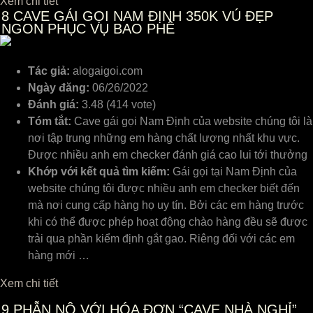
Xem chi tiết
8
CAVE GÁI GỌI NAM ĐỊNH 350K VÚ ĐẸP
NGON PHỤC VỤ BAO PHÊ
Tác giả:
alogaigoi.com
Ngày đăng:
06/26/2022
Đánh giá:
3.48 (414 vote)
Tóm tắt:
Cave gái gọi Nam Định của website chúng tôi là
nơi tập trung những em hàng chất lượng nhất khu vực.
Được nhiều anh em checker đánh giá cao lui tới thưởng
Khớp với kết quả tìm kiếm:
Gái gọi tại Nam Định của
website chúng tôi được nhiều anh em checker biết đến
mà nơi cung cấp hàng họ uy tín. Bởi các em hàng trước
khi có thể được phép hoạt động chào hàng đều sẽ được
trải qua phần kiểm định gắt gao. Riêng đối với các em
hàng mới …
Xem chi tiết
9
PHẪN NỘ VỚI HÓA ĐƠN “CAVE NHÀ NGHỈ”