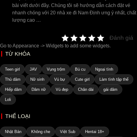
bài viết dưới đây. Chúng tôi sẽ hướng dẫn cách đặt vé
nhanh chóng với 20 nhà xe đi Nam Định ưng ý nhất, chất
lượng cao …
Đánh giá
Go to Appearance -> Widgets to add some widgets.
TỪ KHÓA
Teen girl
JAV
Vụng trộm
Bú cu
Ngoại tình
Thủ dâm
Nữ sinh
Vú bự
Cute girl
Làm tình tập thể
Hiếp dâm
Dâm nữ
Vú đẹp
Chân dài
gái dâm
Loli
THỂ LOẠI
Nhật Bản
Không che
Việt Sub
Hentai 18+