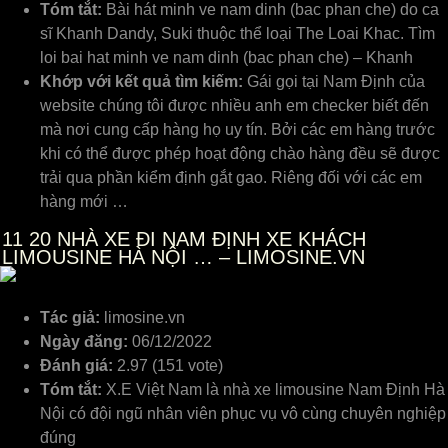
Tóm tắt:
Bài hát minh ve nam dinh (bac phan che) do ca
sĩ Khanh Dandy, Suki thuộc thể loại The Loai Khac. Tìm
loi bai hat minh ve nam dinh (bac phan che) – Khanh
Khớp với kết quả tìm kiếm:
Gái gọi tại Nam Định của
website chúng tôi được nhiều anh em checker biết đến
mà nơi cung cấp hàng họ uy tín. Bởi các em hàng trước
khi có thể được phép hoạt động chào hàng đều sẽ được
trải qua phần kiểm định gắt gao. Riêng đối với các em
hàng mới …
11
20 NHÀ XE ĐI NAM ĐỊNH XE KHÁCH
LIMOUSINE HÀ NỘI … – LIMOSINE.VN
Tác giả:
limosine.vn
Ngày đăng:
06/12/2022
Đánh giá:
2.97 (151 vote)
Tóm tắt:
X.E Việt Nam là nhà xe limousine Nam Định Hà
Nội có đội ngũ nhân viên phục vụ vô cùng chuyên nghiệp
đúng