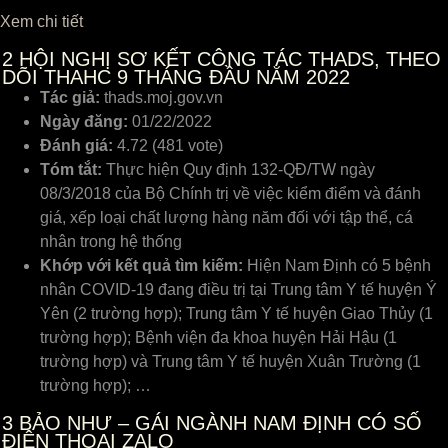
Xem chi tiết
2
HỘI NGHỊ SƠ KẾT CÔNG TÁC THADS, THEO
DÕI THAHC 9 THÁNG ĐẦU NĂM 2022
Tác giả:
thads.moj.gov.vn
Ngày đăng:
01/22/2022
Đánh giá:
4.72 (481 vote)
Tóm tắt:
Thực hiện Quy định 132-QĐ/TW ngày
08/3/2018 của Bộ Chính trị về việc kiểm điểm và đánh
giá, xếp loại chất lượng hàng năm đối với tập thể, cá
nhân trong hệ thống
Khớp với kết quả tìm kiếm:
Hiện Nam Định có 5 bệnh
nhân COVID-19 đang điều trị tại Trung tâm Y tế huyện Ý
Yên (2 trường hợp); Trung tâm Y tế huyện Giao Thủy (1
trường hợp); Bệnh viện đa khoa huyện Hải Hậu (1
trường hợp) và Trung tâm Y tế huyện Xuân Trường (1
trường hợp); …
3
BẢO NHƯ – GÁI NGÀNH NAM ĐỊNH CÓ SỐ
ĐIỆN THOẠI ZALO