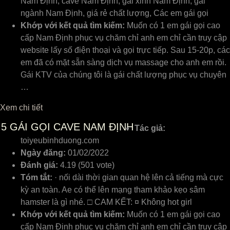
Nam Định, cave Nam Định, gái xinh Nam Định, gái
ngành Nam Định, giá rẻ chất lượng, Các em gái gọi
Khớp với kết quả tìm kiếm:
Muốn có 1 em gái gọi cao
cấp Nam Định phục vụ chăm chỉ anh em chỉ cần truy cập
website lấy số điện thoại và gọi trực tiếp. Sau 15-20p, các
em đã có mặt sẵn sàng dịch vụ massage cho anh em rồi.
Gái KTV của chúng tôi là gái chất lượng phục vụ chuyên
…
Xem chi tiết
5
GÁI GỌI CAVE NAM ĐỊNH
Tác giả:
toiyeubinhduong.com
Ngày đăng:
01/02/2022
Đánh giá:
4.19 (501 vote)
Tóm tắt:
· nối dài thời gian quan hệ lên cả tiếng mà cực
kỳ an toàn. Ae có thể lên mạng tham khảo kẹo sâm
hamster là gì nhé. □ CAM KẾT: ¤ Không hot girl
Khớp với kết quả tìm kiếm:
Muốn có 1 em gái gọi cao
cấp Nam Định phục vụ chăm chỉ anh em chỉ cần truy cập