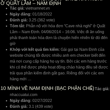
Ở QUẤT LÂM – NAM ĐỊNH
Tác giả:
vietnamnet.vn
Ngày đăng:
01/18/2022
Đánh giá:
3.25 (362 vote)
Tóm tắt:
Phẫn nộ với hóa đơn “Cave nhà nghỉ” ở Quất
Lâm – Nam Định. 04/06/2014 – 16:06. Việc đi ăn uống
phải thanh toán hóa đơn là chuyện hiển nhiên từ đó đến
giờ
Khớp với kết quả tìm kiếm:
Gái gọi tại Nam Định của
website chúng tôi được nhiều anh em checker biết đến
mà nơi cung cấp hàng họ uy tín. Bởi các em hàng trước
khi có thể được phép hoạt động chào hàng đều sẽ được
trải qua phần kiểm định gắt gao. Riêng đối với các em
hàng mới …
10
MÌNH VỀ NAM ĐỊNH (BẠC PHẬN CHẾ)
Tác giả:
nhaccuatui.com
Ngày đăng:
02/27/2022
Đánh giá:
3.1 (439 vote)