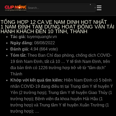
TỔNG HỢP 12 CA VE NAM DINH HOT NHẤT
1
NAM ĐỊNH TẠM DỪNG HOẠT ĐỘNG VẬN TẢI
HÀNH KHÁCH ĐẾN 10 TỈNH, THÀNH
Tác giả:
tuyenquangtv.vn
Ngày đăng:
08/08/2022
Đánh giá:
4.94 (664 vote)
Tóm tắt:
Theo Ban Chỉ đạo phòng, chống dịch COVID-
19 tỉnh Nam Định, tất cả 10 … Y tế tỉnh Nam Định, trên
địa bàn tỉnh có 1226 trường hợp trở về từ “tâm dịch”
Thành
Khớp với kết quả tìm kiếm:
Hiện Nam Định có 5 bệnh
nhân COVID-19 đang điều trị tại Trung tâm Y tế huyện Ý
Yên (2 trường hợp); Trung tâm Y tế huyện Giao Thủy (1
trường hợp); Bệnh viện đa khoa huyện Hải Hậu (1
trường hợp) và Trung tâm Y tế huyện Xuân Trường (1
trường hợp); …