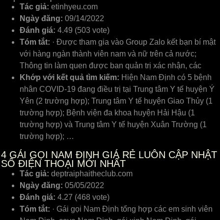
Tác giả:
etinhyeu.com
Ngày đăng:
09/14/2022
Đánh giá:
4.49 (503 vote)
Tóm tắt:
· Được tham gia vào Group Zalo kết bạn bí mật
với hàng ngàn thành viên nam và nữ trên cả nước;
Thông tin làm quen được ban quản trị xác nhận, các
Khớp với kết quả tìm kiếm:
Hiện Nam Định có 5 bệnh
nhân COVID-19 đang điều trị tại Trung tâm Y tế huyện Ý
Yên (2 trường hợp); Trung tâm Y tế huyện Giao Thủy (1
trường hợp); Bệnh viện đa khoa huyện Hải Hậu (1
trường hợp) và Trung tâm Y tế huyện Xuân Trường (1
trường hợp); …
4
GÁI GỌI NAM ĐỊNH GIÁ RẺ LUÔN CẬP NHẬT
SỐ ĐIỆN THOẠI MỚI NHẤT
Tác giả:
deptraiphaitheclub.com
Ngày đăng:
05/05/2022
Đánh giá:
4.27 (468 vote)
Tóm tắt:
· Gái gọi Nam Định tổng hợp các em sinh viên