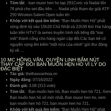
Tóm tắt:
· ban muon hen ho tap 291Coric và Nadal tốn
76 phút cho set đầu tiên. … Nadal phải tham dự giải ATP
250 Winston-Salem Open tuần tới
Khớp với kết quả tìm kiếm:
“Bạn Muốn Hẹn Hò” phát
sóng định kỳ vào 15h20 Chủ Nhật và 22h30 thứ Hai hàng
tuần trên HTV7 là series truyền hình nổi tiếng đã “mai
mối” thành công cho hàng ngàn cặp đôi.Các bạn trẻ có
nguyện vọng tìm kiếm “một nửa của mình” gửi thư đăng
ký về …
10
MC HỒNG VÂN, QUYỀN LINH BẤM NÚT
THAY CẶP ĐÔI BẠN MUỐN HẸN HÒ VÌ LÝ DO
ĐẶC BIỆT
Tác giả:
thethaovanhoa.vn
Ngày đăng:
07/16/2022
Đánh giá:
3.08 (313 vote)
Tóm tắt:
· Bạn muốn hẹn hò, Bạn muốn hẹn hò 721, Xem
Bạn muốn hẹn hò số mới nhất, Ban muon hen ho, xem
bạn muốn hẹn hò 721, ban muon hen ho 721,
Khớp với kết quả tìm kiếm:
“Bạn Muốn Hẹn Hò” phát