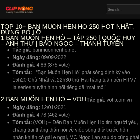
TOP 10+ BAN MUON HEN HO 250 HOT NHẤT,
ĐỪNG BỎ LỠ
1
BẠN MUỐN HẸN HÒ – TẬP 250 | QUỐC HUY
– ANH THƯ | BẢO NGỌC – THANH TUYỀN
Tác giả:
banmuonhenho.net
Ngày đăng:
09/09/2022
Đánh giá:
4.86 (875 vote)
Tóm tắt:
· “Bạn Muốn Hẹn Hò” phát sóng định kỳ vào
15h20 Chủ Nhật và 22h30 thứ Hai hàng tuần trên HTV7
là series truyền hình nổi tiếng đã “mai mối”
2
BẠN MUỐN HẸN HÒ – VOH
Tác giả:
voh.com.vn
Ngày đăng:
12/01/2021
Đánh giá:
4.78 (462 vote)
Tóm tắt:
(VOH) – Đến Bạn Muốn Hẹn Hò tìm người yêu,
chàng trai thẳng thắn nói về việc sống thử trước hôn
nhân khiến cô gái e ngại, MC Ngọc Lan sau đó cũng phải