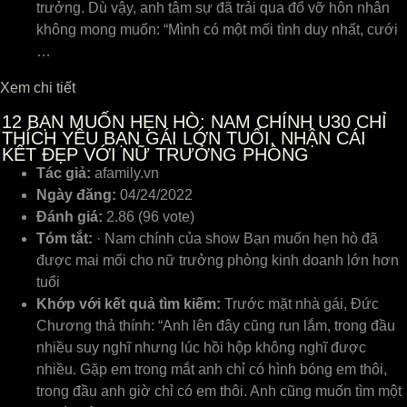
trưởng. Dù vậy, anh tâm sự đã trải qua đổ vỡ hôn nhân
không mong muốn: “Mình có một mối tình duy nhất, cưới
…
Xem chi tiết
12
BẠN MUỐN HẸN HÒ: NAM CHÍNH U30 CHỈ
THÍCH YÊU BẠN GÁI LỚN TUỔI, NHẬN CÁI
KẾT ĐẸP VỚI NỮ TRƯỞNG PHÒNG
Tác giả:
afamily.vn
Ngày đăng:
04/24/2022
Đánh giá:
2.86 (96 vote)
Tóm tắt:
· Nam chính của show Bạn muốn hẹn hò đã
được mai mối cho nữ trưởng phòng kinh doanh lớn hơn
tuổi
Khớp với kết quả tìm kiếm:
Trước mặt nhà gái, Đức
Chương thả thính: “Anh lên đây cũng run lắm, trong đầu
nhiều suy nghĩ nhưng lúc hồi hộp không nghĩ được
nhiều. Gặp em trong mắt anh chỉ có hình bóng em thôi,
trong đầu anh giờ chỉ có em thôi. Anh cũng muốn tìm một