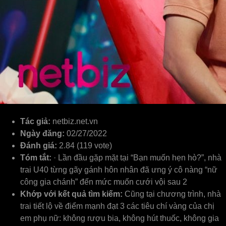
Tác giả:
netbiz.net.vn
Ngày đăng:
02/27/2022
Đánh giá:
2.84 (119 vote)
Tóm tắt:
· Lần đầu gặp mặt tại “Bạn muốn hẹn hò?”, nhà
trai U40 từng gãy gánh hôn nhân đã ưng ý cô nàng “nữ
công gia chánh” đến mức muốn cưới vội sau 2
Khớp với kết quả tìm kiếm:
Cũng tại chương trình, nhà
trai tiết lộ về điểm mạnh đạt 3 các tiêu chí vàng của chị
em phụ nữ: không rượu bia, không hút thuốc, không gia