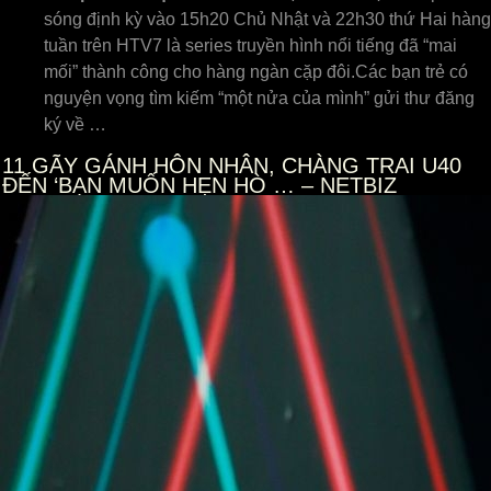
sóng định kỳ vào 15h20 Chủ Nhật và 22h30 thứ Hai hàng
tuần trên HTV7 là series truyền hình nổi tiếng đã “mai
mối” thành công cho hàng ngàn cặp đôi.Các bạn trẻ có
nguyện vọng tìm kiếm “một nửa của mình” gửi thư đăng
ký về …
11
GÃY GÁNH HÔN NHÂN, CHÀNG TRAI U40
ĐẾN ‘BẠN MUỐN HẸN HÒ … – NETBIZ