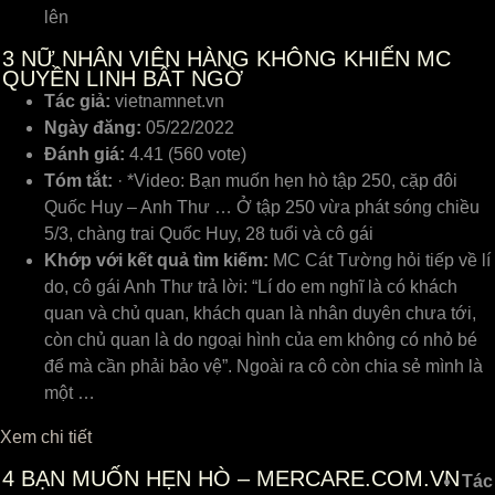
lên
3
NỮ NHÂN VIÊN HÀNG KHÔNG KHIẾN MC
QUYỀN LINH BẤT NGỜ
Tác giả:
vietnamnet.vn
Ngày đăng:
05/22/2022
Đánh giá:
4.41 (560 vote)
Tóm tắt:
· *Video: Bạn muốn hẹn hò tập 250, cặp đôi
Quốc Huy – Anh Thư … Ở tập 250 vừa phát sóng chiều
5/3, chàng trai Quốc Huy, 28 tuổi và cô gái
Khớp với kết quả tìm kiếm:
MC Cát Tường hỏi tiếp về lí
do, cô gái Anh Thư trả lời: “Lí do em nghĩ là có khách
quan và chủ quan, khách quan là nhân duyên chưa tới,
còn chủ quan là do ngoại hình của em không có nhỏ bé
để mà cần phải bảo vệ”. Ngoài ra cô còn chia sẻ mình là
một …
Xem chi tiết
4
BẠN MUỐN HẸN HÒ – MERCARE.COM.VN
Tác