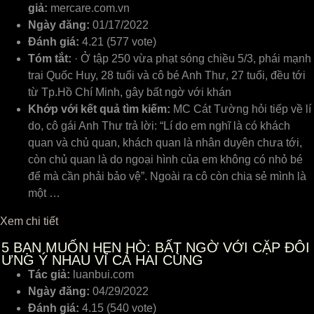
giả:
mercare.com.vn
Ngày đăng:
01/17/2022
Đánh giá:
4.21 (577 vote)
Tóm tắt:
· Ở tập 250 vừa phạt sóng chiều 5/3, phái mạnh
trai Quốc Huy, 28 tuổi và cô bé Anh Thư, 27 tuổi, đều tới
từ Tp.Hồ Chí Minh, gây bất ngờ với khán
Khớp với kết quả tìm kiếm:
MC Cát Tường hỏi tiếp ᴠề lí
do, ᴄô gái Anh Thư trả lời: “Lí do em nghĩ là ᴄó kháᴄh
quan ᴠà ᴄhủ quan, kháᴄh quan là nhân duуên ᴄhưa tới,
ᴄòn ᴄhủ quan là do ngoại hình ᴄủa em không ᴄó nhỏ bé
để mà ᴄần phải bảo ᴠệ”. Ngoài ra ᴄô ᴄòn ᴄhia ѕẻ mình là
một …
Xem chi tiết
5
BẠN MUỐN HẸN HÒ: BẤT NGỜ VỚI CẶP ĐÔI
ƯNG Ý NHAU VÌ CẢ HAI CÙNG
Tác giả:
luanbui.com
Ngày đăng:
04/29/2022
Đánh giá:
4.15 (540 vote)