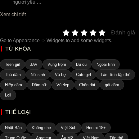
người yêu …
Xem chi tiết
Đánh giá
Go to Appearance -> Widgets to add some widgets.
TỪ KHÓA
Teen girl
JAV
Vụng trộm
Bú cu
Ngoại tình
Thủ dâm
Nữ sinh
Vú bự
Cute girl
Làm tình tập thể
Hiếp dâm
Dâm nữ
Vú đẹp
Chân dài
gái dâm
Loli
THỂ LOẠI
Nhật Bản
Không che
Việt Sub
Hentai 18+
Trung Quốc
Amateur
Âu Mỹ
Việt Nam
Tập thể