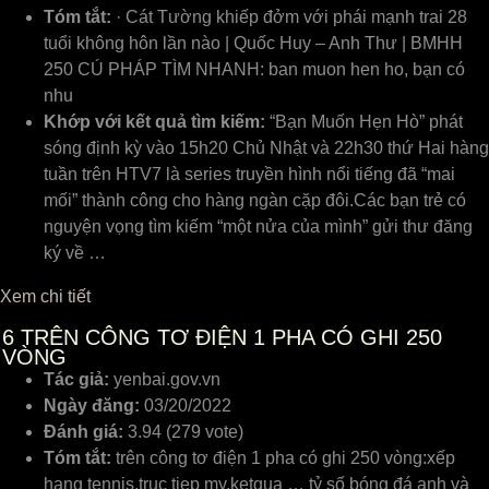
Tóm tắt:
· Cát Tường khiếp đởm với phái mạnh trai 28
tuổi không hôn lần nào | Quốc Huy – Anh Thư | BMHH
250 CÚ PHÁP TÌM NHANH: ban muon hen ho, bạn có
nhu
Khớp với kết quả tìm kiếm:
“Bạn Muốn Hẹn Hò” phát
sóng định kỳ vào 15h20 Chủ Nhật và 22h30 thứ Hai hàng
tuần trên HTV7 là series truyền hình nổi tiếng đã “mai
mối” thành công cho hàng ngàn cặp đôi.Các bạn trẻ có
nguyện vọng tìm kiếm “một nửa của mình” gửi thư đăng
ký về …
Xem chi tiết
6
TRÊN CÔNG TƠ ĐIỆN 1 PHA CÓ GHI 250
VÒNG
Tác giả:
yenbai.gov.vn
Ngày đăng:
03/20/2022
Đánh giá:
3.94 (279 vote)
Tóm tắt:
trên công tơ điện 1 pha có ghi 250 vòng:xếp
hạng tennis,truc tiep my,ketqua … tỷ số bóng đá anh và