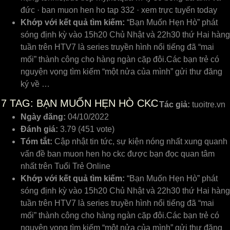
đức · ban muon hen ho tap 332 · xem trực tuyến today
Khớp với kết quả tìm kiếm:
“Bạn Muốn Hẹn Hò” phát
sóng định kỳ vào 15h20 Chủ Nhật và 22h30 thứ Hai hàng
tuần trên HTV7 là series truyền hình nổi tiếng đã “mai
mối” thành công cho hàng ngàn cặp đôi.Các bạn trẻ có
nguyện vọng tìm kiếm “một nửa của mình” gửi thư đăng
ký về …
7
TAG: BẠN MUỐN HẸN HÒ CKC
Tác giả:
tuoitre.vn
Ngày đăng:
04/10/2022
Đánh giá:
3.79 (451 vote)
Tóm tắt:
Cập nhật tin tức, sự kiện nóng nhất xung quanh
vấn đề ban muon hen ho ckc được bạn đọc quan tâm
nhất trên Tuổi Trẻ Online
Khớp với kết quả tìm kiếm:
“Bạn Muốn Hẹn Hò” phát
sóng định kỳ vào 15h20 Chủ Nhật và 22h30 thứ Hai hàng
tuần trên HTV7 là series truyền hình nổi tiếng đã “mai
mối” thành công cho hàng ngàn cặp đôi.Các bạn trẻ có
nguyện vọng tìm kiếm “một nửa của mình” gửi thư đăng