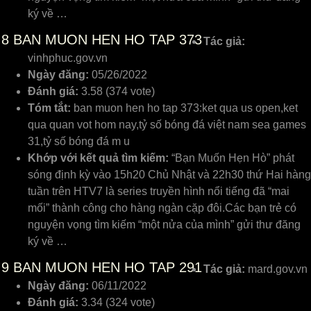
ký về …
8
BAN MUON HEN HO TAP 373
Tác giả:
vinhphuc.gov.vn
Ngày đăng:
05/26/2022
Đánh giá:
3.58 (374 vote)
Tóm tắt:
ban muon hen ho tap 373:ket qua us open,ket
qua quan vot hom nay,tỷ số bóng đá việt nam sea games
31,tỷ số bóng đá m u
Khớp với kết quả tìm kiếm:
“Bạn Muốn Hẹn Hò” phát
sóng định kỳ vào 15h20 Chủ Nhật và 22h30 thứ Hai hàng
tuần trên HTV7 là series truyền hình nổi tiếng đã “mai
mối” thành công cho hàng ngàn cặp đôi.Các bạn trẻ có
nguyện vọng tìm kiếm “một nửa của mình” gửi thư đăng
ký về …
9
BAN MUON HEN HO TAP 291
Tác giả:
mard.gov.vn
Ngày đăng:
06/11/2022
Đánh giá:
3.34 (324 vote)