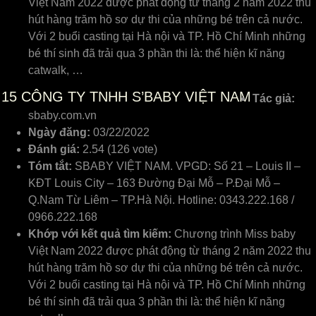
Việt Nam 2022 được phát động từ tháng 2 năm 2022 thu
hút hàng trăm hồ sơ dự thi của những bé trên cả nước.
Với 2 buổi casting tại Hà nội và TP. Hồ Chí Minh những
bé thí sinh đã trải qua 3 phần thi là: thể hiện kĩ năng
catwalk, …
15
CÔNG TY TNHH S’BABY VIỆT NAM
Tác giả:
sbaby.com.vn
Ngày đăng:
03/22/2022
Đánh giá:
2.54 (126 vote)
Tóm tắt:
SBABY VIỆT NAM. VPGD: Số 21 – Louis II –
KĐT Louis City – 163 Đường Đại Mỗ – P.Đại Mỗ –
Q.Nam Từ Liêm – TP.Hà Nội. Hotline: 0343.222.168 /
0966.222.168
Khớp với kết quả tìm kiếm:
Chương trình Miss baby
Việt Nam 2022 được phát động từ tháng 2 năm 2022 thu
hút hàng trăm hồ sơ dự thi của những bé trên cả nước.
Với 2 buổi casting tại Hà nội và TP. Hồ Chí Minh những
bé thí sinh đã trải qua 3 phần thi là: thể hiện kĩ năng