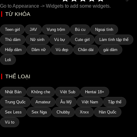
Go to Appearance -> Widgets to add some widgets.
TỪ KHÓA
Teen girl
JAV
Vụng trộm
Bú cu
Ngoại tình
Thủ dâm
Nữ sinh
Vú bự
Cute girl
Làm tình tập thể
Hiếp dâm
Dâm nữ
Vú đẹp
Chân dài
gái dâm
Loli
THỂ LOẠI
Nhật Bản
Không che
Việt Sub
Hentai 18+
Trung Quốc
Amateur
Âu Mỹ
Việt Nam
Tập thể
Sex Less
Sex Nga
Chubby
Xnxx
Hàn Quốc
Vú to