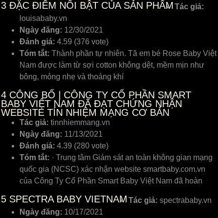
3
ĐẶC ĐIỂM NỔI BẬT CỦA SẢN PHẨM
Tác giả:
louisababy.vn
Ngày đăng:
12/30/2021
Đánh giá:
4.59 (376 vote)
Tóm tắt:
Thành phần tự nhiên. Tã em bé Rose Baby Việt
Nam được làm từ sợi cotton không dệt, mềm mịn như
bông, mỏng nhẹ và thoáng khí
4
CÔNG BỐ | CÔNG TY CỔ PHẦN SMART
BABY VIỆT NAM ĐÃ ĐẠT CHỨNG NHẬN
WEBSITE TÍN NHIỆM MẠNG CƠ BẢN
Tác giả:
tinnhiemmang.vn
Ngày đăng:
11/13/2021
Đánh giá:
4.39 (280 vote)
Tóm tắt:
· Trung tâm Giám sát an toàn không gian mạng
quốc gia (NCSC) xác nhận website smartbaby.com.vn
của Công Ty Cổ Phần Smart Baby Việt Nam đã hoàn
5
SPECTRA BABY VIETNAM
Tác giả:
spectrababy.vn
Ngày đăng:
10/17/2021