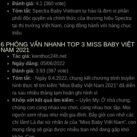
Đánh giá:
4.1 (360 vote)
Tóm tắt:
Spectra Baby Vietnam tự hào là đơn vị phân
phối độc quyền và chính thức của thương hiệu Spectra
tại thị trường Việt Nam, cùng đồng hành với hàng chục
triệu
6
PHỎNG VẤN NHANH TOP 3 MISS BABY VIỆT
NAM 2021
Tác giả:
kienthuc24h.net
Ngày đăng:
05/06/2022
Đánh giá:
3.93 (387 vote)
Tóm tắt:
· Ngày 9.4.2022, chung kết chương trình truyền
hình thực tế tìm kiếm “Miss Baby Việt Nam 2021” đã diễn
ra sau nhiều tháng tạm hoãn ghi hình vì
Khớp với kết quả tìm kiếm:
– Uyên My: Ở nhà chung,
chúng con cùng nhau vui chơi, cùng nhau học tập. Mọi
người xem nhau như một gia đình. Bây giờ con nhớ các
chị lắm! Là đại sứ nhân ái của “Miss Baby Việt Nam”, con
mong rằng sẽ giúp được nhiều bạn nhỏ đang gặp khó
khăn. Con …