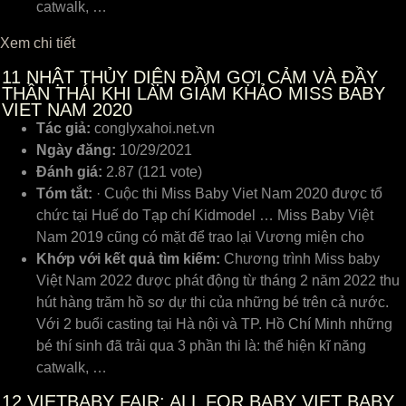
catwalk, …
Xem chi tiết
11
NHẬT THỦY DIỆN ĐẦM GỢI CẢM VÀ ĐẦY
THẦN THÁI KHI LÀM GIÁM KHẢO MISS BABY
VIET NAM 2020
Tác giả:
conglyxahoi.net.vn
Ngày đăng:
10/29/2021
Đánh giá:
2.87 (121 vote)
Tóm tắt:
· Cuộc thi Miss Baby Viet Nam 2020 được tổ
chức tại Huế do Tạp chí Kidmodel … Miss Baby Việt
Nam 2019 cũng có mặt để trao lại Vương miện cho
Khớp với kết quả tìm kiếm:
Chương trình Miss baby
Việt Nam 2022 được phát động từ tháng 2 năm 2022 thu
hút hàng trăm hồ sơ dự thi của những bé trên cả nước.
Với 2 buổi casting tại Hà nội và TP. Hồ Chí Minh những
bé thí sinh đã trải qua 3 phần thi là: thể hiện kĩ năng
catwalk, …
12
VIETBABY FAIR: ALL FOR BABY VIET BABY