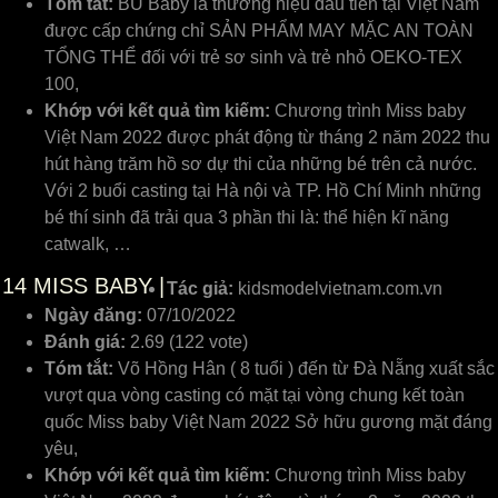
Tóm tắt:
BU Baby là thương hiệu đầu tiên tại Việt Nam
được cấp chứng chỉ SẢN PHẨM MAY MẶC AN TOÀN
TỔNG THỂ đối với trẻ sơ sinh và trẻ nhỏ OEKO-TEX
100,
Khớp với kết quả tìm kiếm:
Chương trình Miss baby
Việt Nam 2022 được phát động từ tháng 2 năm 2022 thu
hút hàng trăm hồ sơ dự thi của những bé trên cả nước.
Với 2 buổi casting tại Hà nội và TP. Hồ Chí Minh những
bé thí sinh đã trải qua 3 phần thi là: thể hiện kĩ năng
catwalk, …
14
MISS BABY |
Tác giả:
kidsmodelvietnam.com.vn
Ngày đăng:
07/10/2022
Đánh giá:
2.69 (122 vote)
Tóm tắt:
Võ Hồng Hân ( 8 tuổi ) đến từ Đà Nẵng xuất sắc
vượt qua vòng casting có mặt tại vòng chung kết toàn
quốc Miss baby Việt Nam 2022 Sở hữu gương mặt đáng
yêu,
Khớp với kết quả tìm kiếm:
Chương trình Miss baby