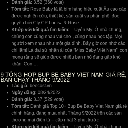
Đánh giá:
3.52 (360 vote)
Tóm tắt:
Rose Baby là tã bỉm hàng hiệu xuất Âu cao cấp
được nghiên cứu, thiết kế, sản xuất và phân phối độc
quyền bới Cty CP Louisa & Rose
Khớp với kết quả tìm kiếm:
– Uyên My: Ở nhà chung,
chúng con cùng nhau vui chơi, cùng nhau học tập. Mọi
người xem nhau như một gia đình. Bây giờ con nhớ các
chị lắm! Là đại sứ nhân ái của “Miss Baby Việt Nam”, con
mong rằng sẽ giúp được nhiều bạn nhỏ đang gặp khó
khăn. Con …
9
TỔNG HỢP BUP BE BABY VIET NAM GIÁ RẺ,
BÁN CHẠY THÁNG 9/2022
Tác giả:
beecost.vn
Ngày đăng:
08/24/2022
Đánh giá:
3.37 (529 vote)
Tóm tắt:
Đánh giá Top 10+ Bup Be Baby Viet Nam giá rẻ
chính hãng, đáng mua nhất Tháng 9/2022 trên các sàn
thương mại điện tử – cập nhật 3 phút trước
Khớp với kết quả tìm kiếm:
– Uyên My: Ở nhà chung,