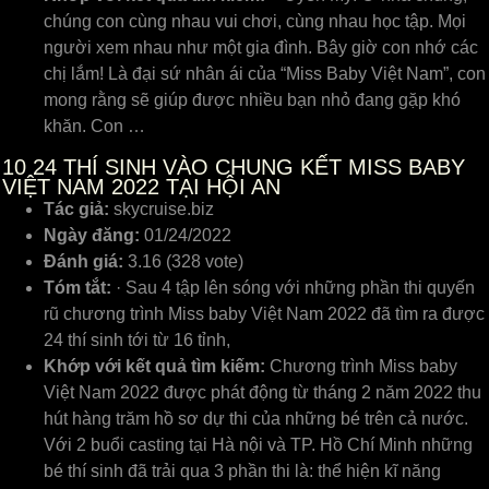
chúng con cùng nhau vui chơi, cùng nhau học tập. Mọi
người xem nhau như một gia đình. Bây giờ con nhớ các
chị lắm! Là đại sứ nhân ái của “Miss Baby Việt Nam”, con
mong rằng sẽ giúp được nhiều bạn nhỏ đang gặp khó
khăn. Con …
10
24 THÍ SINH VÀO CHUNG KẾT MISS BABY
VIỆT NAM 2022 TẠI HỘI AN
Tác giả:
skycruise.biz
Ngày đăng:
01/24/2022
Đánh giá:
3.16 (328 vote)
Tóm tắt:
· Sau 4 tập lên sóng với những phần thi quyến
rũ chương trình Miss baby Việt Nam 2022 đã tìm ra được
24 thí sinh tới từ 16 tỉnh,
Khớp với kết quả tìm kiếm:
Chương trình Miss baby
Việt Nam 2022 được phát động từ tháng 2 năm 2022 thu
hút hàng trăm hồ sơ dự thi của những bé trên cả nước.
Với 2 buổi casting tại Hà nội và TP. Hồ Chí Minh những
bé thí sinh đã trải qua 3 phần thi là: thể hiện kĩ năng