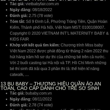
Tác giả:
vietbabyfair.com.vn
Ngày đăng:
08/18/2022
Đánh giá:
2.75 (78 vote)
Tóm tắt:
Số 9 Đinh Lễ, Phường Tràng Tiền, Quận Hoàn
Kiếm, Thành phố Hà Nội, Việt Nam MST: 0100108007.
Copyright © 2020 VIETNAM INT’L MATERNITY BABY &
KIDS FAIR
Khớp với kết quả tìm kiếm:
Chương trình Miss baby
Việt Nam 2022 được phát động từ tháng 2 năm 2022 thu
hút hàng trăm hồ sơ dự thi của những bé trên cả nước.
Với 2 buổi casting tại Hà nội và TP. Hồ Chí Minh những
bé thí sinh đã trải qua 3 phần thi là: thể hiện kĩ năng
catwalk, …
13
BU BABY – THƯƠNG HIỆU QUẦN ÁO AN
TOÀN, CAO CẤP DÀNH CHO TRẺ SƠ SINH
Tác giả:
bubaby.com.vn
Ngày đăng:
08/11/2022
Đánh giá:
2.78 (74 vote)