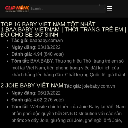
TOP 16 BABY VIET NAM TỐT NHẤT
1
BAA BABY VIETNAM | THỜI TRANG TRẺ EM |
ĐỒ CHO BÉ SƠ SINH
Tác giả:
baababy.com.vn
Ngày đăng:
03/18/2022
Đánh giá:
4.94 (840 vote)
Tóm tắt:
BAA BABY, Thương hiệu Thời trang trẻ em số
một tại Việt Nam, tiên phong trong việc đặt lợi ích của
khách hàng lên hàng đầu. Chất lượng Quốc tế, giá thành
2
JOIE BABY VIỆT NAM
Tác giả:
joiebaby.com.vn
Ngày đăng:
06/19/2022
Đánh giá:
4.62 (276 vote)
Tóm tắt:
Website chính thức của Joie Baby tại Việt Nam,
phân phối độc quyền bởi SNB Distribution với các sản
phẩm: xe đẩy Joie, giường cũi Joie, ghế ngồi ô tô Joie,