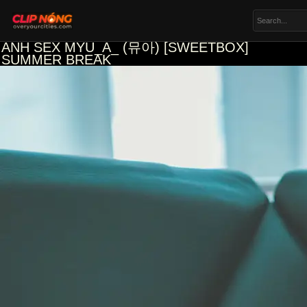
ẢNH SEX MYU_A_ (뮤아) [SWEETBOX]
SUMMER BREAK