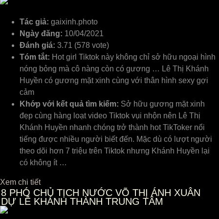
Tác giả:
gaixinh.photo
Ngày đăng:
10/04/2021
Đánh giá:
3.71 (578 vote)
Tóm tắt:
Hot girl Tiktok này không chỉ sở hữu ngoại hình
nóng bỏng mà cô nàng còn có gương … Lê Thị Khánh
Huyền có gương mặt xinh cùng với thân hình sexy gợi
cảm
Khớp với kết quả tìm kiếm:
Sở hữu gương mặt xinh
đẹp cùng hàng loạt video Tiktok vụi nhộn nên Lê Thị
Khánh Huyền nhanh chóng trở thành hot TikToker nổi
tiếng được nhiều người biết đến. Mặc dù có lượt người
theo dõi hơn 7 triệu trên Tiktok nhưng Khánh Huyền lại
có không ít …
Xem chi tiết
8
PHÓ CHỦ TỊCH NƯỚC VÕ THỊ ÁNH XUÂN
DỰ LỄ KHÁNH THÀNH TRUNG TÂM