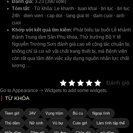
Đánh giá:
3.23 (390 vote)
Tóm tắt:
· Từ khóa: Le khanh · tuan khai · tin tuc · tin tuc
24h · dien vien · cap doi · lang giai tri · dam cuoi · anh
cuoi
Khớp với kết quả tìm kiếm:
Phát biểu tại buổi Lễ khánh
thành Trung tâm Sản Phụ khoa, Thứ trưởng Bộ Y tế
Nguyễn Trường Sơn đánh giá cao về công tác chuẩn bị,
không chỉ là cơ sở vật chất trang thiết bị, mà Bệnh viện
còn rất qua tâm đến việc xây dựng nguồn nhân lực chất
lượng …
Đánh giá
Go to Appearance -> Widgets to add some widgets.
TỪ KHÓA
Teen girl
JAV
Vụng trộm
Bú cu
Ngoại tình
Thủ dâm
Nữ sinh
Vú bự
Cute girl
Làm tình tập thể
Hiếp dâm
Dâm nữ
Vú đẹp
Chân dài
gái dâm