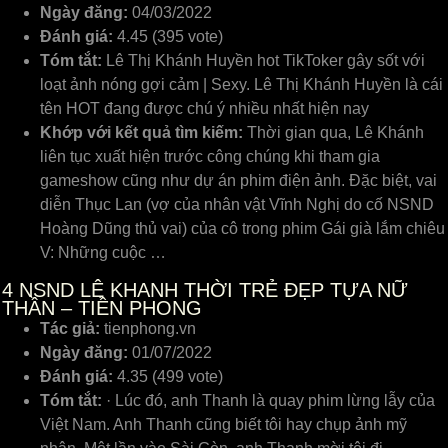
Ngày đăng:
04/03/2022
Đánh giá:
4.45 (395 vote)
Tóm tắt:
Lê Thị Khánh Huyền hot TikToker gây sốt với
loạt ảnh nóng gợi cảm | Sexy. Lê Thị Khánh Huyền là cái
tên HOT đang được chú ý nhiều nhất hiện nay
Khớp với kết quả tìm kiếm:
Thời gian qua, Lê Khánh
liên tục xuất hiện trước công chúng khi tham gia
gameshow cũng như dự án phim điện ảnh. Đặc biệt, vai
diễn Thục Lan (vợ của nhân vật Vĩnh Nghị do cố NSND
Hoàng Dũng thủ vai) của cô trong phim Gái già lắm chiêu
V: Những cuộc …
4
NSND LÊ KHANH THỜI TRẺ ĐẸP TỰA NỮ
THẦN – TIỀN PHONG
Tác giả:
tienphong.vn
Ngày đăng:
01/07/2022
Đánh giá:
4.35 (499 vote)
Tóm tắt:
· Lúc đó, anh Thanh là quay phim lừng lẫy của
Việt Nam. Anh Thanh cũng biết tôi hay chụp ảnh mỹ