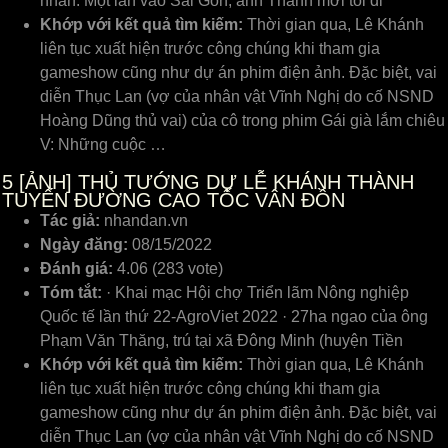
nhân. Một lần vào Sài Gòn, anh Thanh mời tôi đi
Khớp với kết quả tìm kiếm:
Thời gian qua, Lê Khánh
liên tục xuất hiện trước công chúng khi tham gia
gameshow cũng như dự án phim điện ảnh. Đặc biệt, vai
diễn Thục Lan (vợ của nhân vật Vĩnh Nghị do cố NSND
Hoàng Dũng thủ vai) của cô trong phim Gái già lắm chiêu
V: Những cuộc …
5
[ẢNH] THỦ TƯỚNG DỰ LỄ KHÁNH THÀNH
TUYẾN ĐƯỜNG CAO TỐC VÂN ĐỒN
Tác giả:
nhandan.vn
Ngày đăng:
08/15/2022
Đánh giá:
4.06 (283 vote)
Tóm tắt:
· Khai mạc Hội chợ Triển lãm Nông nghiệp
Quốc tế lần thứ 22-AgroViet 2022 · 27ha ngao của ông
Phạm Văn Thăng, trú tại xã Đông Minh (huyện Tiền
Khớp với kết quả tìm kiếm:
Thời gian qua, Lê Khánh
liên tục xuất hiện trước công chúng khi tham gia
gameshow cũng như dự án phim điện ảnh. Đặc biệt, vai
diễn Thục Lan (vợ của nhân vật Vĩnh Nghị do cố NSND