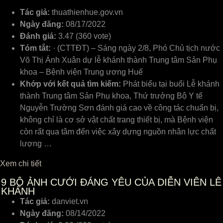
Tác giả:
thuathienhue.gov.vn
Ngày đăng:
08/17/2022
Đánh giá:
3.47 (360 vote)
Tóm tắt:
· (CTTĐT) – Sáng ngày 2/8, Phó Chủ tịch nước
Võ Thị Ánh Xuân dự lễ khánh thành Trung tâm Sản Phụ
khoa – Bệnh viện Trung ương Huế
Khớp với kết quả tìm kiếm:
Phát biểu tại buổi Lễ khánh
thành Trung tâm Sản Phụ khoa, Thứ trưởng Bộ Y tế
Nguyễn Trường Sơn đánh giá cao về công tác chuẩn bị,
không chỉ là cơ sở vật chất trang thiết bị, mà Bệnh viện
còn rất qua tâm đến việc xây dựng nguồn nhân lực chất
lượng …
Xem chi tiết
9
BỘ ẢNH CƯỚI ĐÁNG YÊU CỦA DIỄN VIÊN LÊ
KHÁNH
Tác giả:
danviet.vn
Ngày đăng:
08/14/2022