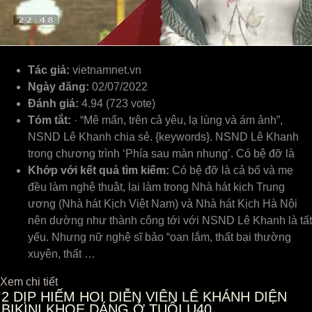
Tác giả:
vietnamnet.vn
Ngày đăng:
02/07/2022
Đánh giá:
4.94 (723 vote)
Tóm tắt:
· “Mê mẩn, trên cả yêu, lạ lùng và ám ảnh”,
NSND Lê Khanh chia sẻ. {keywords}. NSND Lê Khanh
trong chương trình ‘Phía sau màn nhung’. Có bệ đỡ là
Khớp với kết quả tìm kiếm:
Có bệ đỡ là cả bố và mẹ
đều làm nghệ thuật, lại làm trong Nhà hát kịch Trung
ương (Nhà hát Kịch Việt Nam) và Nhà hát Kịch Hà Nội
nên dường như thành công tới với NSND Lê Khanh là tất
yếu. Nhưng nữ nghệ sĩ bảo “oan lắm, thất bại thường
xuyên, thất …
Xem chi tiết
2
DỊP HIẾM HOI DIỄN VIÊN LÊ KHÁNH DIỆN
BIKINI KHOE DÁNG Ở TUỔI U40