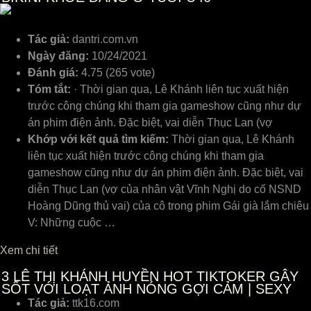
Tác giả:
dantri.com.vn
Ngày đăng:
10/24/2021
Đánh giá:
4.75 (265 vote)
Tóm tắt:
· Thời gian qua, Lê Khánh liên tục xuất hiện
trước công chúng khi tham gia gameshow cũng như dự
án phim điện ảnh. Đặc biệt, vai diễn Thục Lan (vợ
Khớp với kết quả tìm kiếm:
Thời gian qua, Lê Khánh
liên tục xuất hiện trước công chúng khi tham gia
gameshow cũng như dự án phim điện ảnh. Đặc biệt, vai
diễn Thục Lan (vợ của nhân vật Vĩnh Nghị do cố NSND
Hoàng Dũng thủ vai) của cô trong phim Gái già lắm chiêu
V: Những cuộc …
Xem chi tiết
3
LÊ THỊ KHÁNH HUYỀN HOT TIKTOKER GÂY
SỐT VỚI LOẠT ẢNH NÓNG GỢI CẢM | SEXY
Tác giả:
ttk16.com