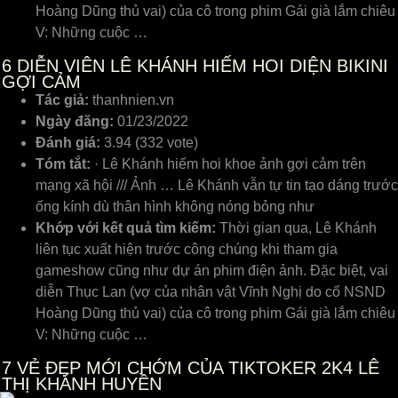
Hoàng Dũng thủ vai) của cô trong phim Gái già lắm chiêu
V: Những cuộc …
6
DIỄN VIÊN LÊ KHÁNH HIẾM HOI DIỆN BIKINI
GỢI CẢM
Tác giả:
thanhnien.vn
Ngày đăng:
01/23/2022
Đánh giá:
3.94 (332 vote)
Tóm tắt:
· Lê Khánh hiếm hoi khoe ảnh gợi cảm trên
mạng xã hội /// Ảnh … Lê Khánh vẫn tự tin tạo dáng trước
ống kính dù thân hình không nóng bỏng như
Khớp với kết quả tìm kiếm:
Thời gian qua, Lê Khánh
liên tục xuất hiện trước công chúng khi tham gia
gameshow cũng như dự án phim điện ảnh. Đặc biệt, vai
diễn Thục Lan (vợ của nhân vật Vĩnh Nghị do cố NSND
Hoàng Dũng thủ vai) của cô trong phim Gái già lắm chiêu
V: Những cuộc …
7
VẺ ĐẸP MỚI CHỚM CỦA TIKTOKER 2K4 LÊ
THỊ KHÁNH HUYỀN