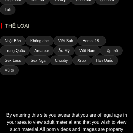
Loli
THỂ LOẠI
Nhật Bản
Không che
Việt Sub
Hentai 18+
Trung Quốc
Amateur
Âu Mỹ
Việt Nam
Tập thể
Sex Less
Sex Nga
Chubby
Xnxx
Hàn Quốc
Vú to
By entering this site you swear that you are of legal age in
your area to view adult material and that you wish to view
such material.All porn videos and images are property