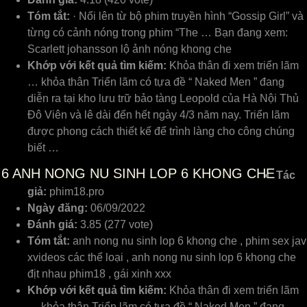
Tóm tắt:
· Nổi lên từ bộ phim truyền hình “Gossip Girl” và
từng có cảnh nóng trong phim “The … Bạn đang xem:
Scarlett johansson lộ ảnh nóng khong che
Khớp với kết quả tìm kiếm:
Khỏa thân đi xem triển lãm
… khỏa thân Triển lãm có tựa đề “ Naked Men ” đang
diễn ra tại kho lưu trữ bảo tàng Leopold của Hà Nội Thủ
Đô Viên và lê dài đến hết ngày 4/3 năm nay. Triển lãm
được phong cách thiết kế để trình làng cho công chúng
biết …
6
ANH NONG NU SINH LOP 6 KHONG CHE
Tác
giả:
phim18.pro
Ngày đăng:
06/09/2022
Đánh giá:
3.85 (277 vote)
Tóm tắt:
anh nong nu sinh lop 6 khong che , phim sex jav
xvideos các thể loại , anh nong nu sinh lop 6 khong che
địt nhau phim18 , gái xinh xxx
Khớp với kết quả tìm kiếm:
Khỏa thân đi xem triển lãm
… khỏa thân Triển lãm có tựa đề “ Naked Men ” đang