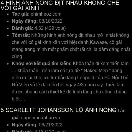
4
HÌNH ẢNH NÓNG ĐỊT NHAU KHÔNG CHE
VỚI GÁI XINH
Tác giả:
phimheoz.com
Ngày đăng:
03/18/2022
Đánh giá:
4.32 (429 vote)
Tóm tắt:
Những hình ảnh nóng địt nhau mới nhất không
che với cô gái xinh xắn với biệt danh Kawase, cô gái
mang trong mình một phẩm chất rất chi là dâm đảng nhất
cũng
Khớp với kết quả tìm kiếm:
Khỏa thân đi xem triển lãm
… khỏa thân Triển lãm có tựa đề “ Naked Men ” đang
diễn ra tại kho lưu trữ bảo tàng Leopold của Hà Nội Thủ
Đô Viên và lê dài đến hết ngày 4/3 năm nay. Triển lãm
được phong cách thiết kế để trình làng cho công chúng
biết …
5
SCARLETT JOHANSSON LỘ ẢNH NÓNG
Tác
giả:
capdoihoanhao.vn
Ngày đăng:
06/21/2022
Đánh giá:
4.18 (420 vote)