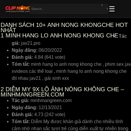
DANH SÁCH 10+ ANH NONG KHONGCHE HOT
NHẤT
1
MINH HANG LO ANH NONG KHONG CHE
Tác
giả:
jav21.pro
Ngày đăng:
06/20/2022
Đánh giá:
4.84 (641 vote)
Tóm tắt:
minh hang lo anh nong khong che , phim sex jav
xvideos các thể loại , minh hang lo anh nong khong che
địt nhau jav21 , gái xinh xxx
2
DIỄM MY 9X LỘ ẢNH NÓNG KHÔNG CHE –
MINHMANGREEN.COM
Tác giả:
minhmangreen.com
Ngày đăng:
12/13/2021
Đánh giá:
4.73 (242 vote)
Tóm tắt:
Diễm My được khán giả dành cho nhiều tình
cảm nhờ nhan sắc tươi trẻ cùng diễn xuất tự nhiên trong