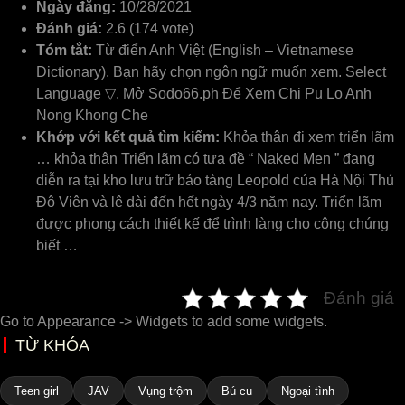
Ngày đăng:
10/28/2021
Đánh giá:
2.6 (174 vote)
Tóm tắt:
Từ điển Anh Việt (English – Vietnamese
Dictionary). Bạn hãy chọn ngôn ngữ muốn xem. Select
Language ▽. Mở Sodo66.ph Để Xem Chi Pu Lo Anh
Nong Khong Che
Khớp với kết quả tìm kiếm:
Khỏa thân đi xem triển lãm
… khỏa thân Triển lãm có tựa đề “ Naked Men ” đang
diễn ra tại kho lưu trữ bảo tàng Leopold của Hà Nội Thủ
Đô Viên và lê dài đến hết ngày 4/3 năm nay. Triển lãm
được phong cách thiết kế để trình làng cho công chúng
biết …
Đánh giá
Go to Appearance -> Widgets to add some widgets.
TỪ KHÓA
Teen girl
JAV
Vụng trộm
Bú cu
Ngoại tình