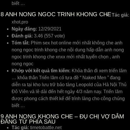
biết …
8
ANH NONG NGOC TRINH KHONG CHE
Tác giả:
xhot.pro
Ngày đăng:
12/29/2021
Đánh giá:
3.46 (557 vote)
Tóm tắt:
Phim sex hot online mới nhất không che anh
nong ngoc trinh khong che nội dung hấp dẫn anh nong
ngoc trinh khong che xnxx mới nhất tuyển chọn , anh
nong ngoc
Khớp với kết quả tìm kiếm:
Khỏa thân đi xem triển lãm
… khỏa thân Triển lãm có tựa đề “ Naked Men ” đang
diễn ra tại kho lưu trữ bảo tàng Leopold của Hà Nội Thủ
Đô Viên và lê dài đến hết ngày 4/3 năm nay. Triển lãm
được phong cách thiết kế để trình làng cho công chúng
biết …
9
ANH NONG KHONG CHE – ĐỤ CHỊ VỢ DÂM
ĐÃNG TỪ PHÍA SAU
Tác giả:
timetobattle.net