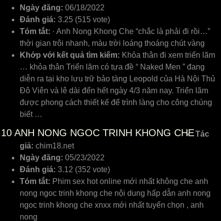
Ngày đăng:
06/18/2022
Đánh giá:
3.25 (515 vote)
Tóm tắt:
· Anh Nong Khong Che “chắc là phải đi rồi…”
thời gian trôi nhanh, màu trời loáng thoáng chút vàng
Khớp với kết quả tìm kiếm:
Khỏa thân đi xem triển lãm
… khỏa thân Triển lãm có tựa đề “ Naked Men ” đang
diễn ra tại kho lưu trữ bảo tàng Leopold của Hà Nội Thủ
Đô Viên và lê dài đến hết ngày 4/3 năm nay. Triển lãm
được phong cách thiết kế để trình làng cho công chúng
biết …
10
ANH NONG NGOC TRINH KHONG CHE
Tác
giả:
chim18.net
Ngày đăng:
05/23/2022
Đánh giá:
3.12 (352 vote)
Tóm tắt:
Phim sex hot online mới nhất không che anh
nong ngoc trinh khong che nội dung hấp dẫn anh nong
ngoc trinh khong che xnxx mới nhất tuyển chọn , anh
nong