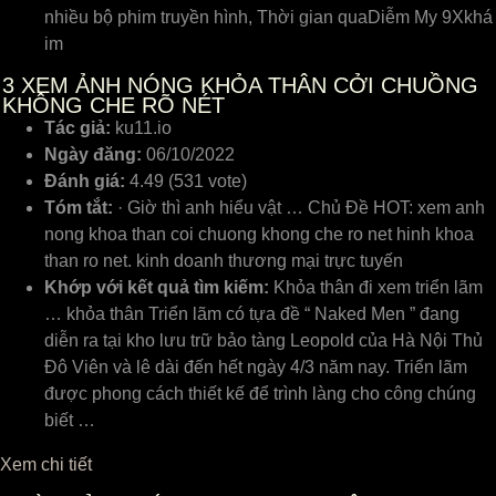
nhiều bộ phim truyền hình, Thời gian quaDiễm My 9Xkhá
im
3
XEM ẢNH NÓNG KHỎA THÂN CỞI CHUỒNG
KHÔNG CHE RÕ NÉT
Tác giả:
ku11.io
Ngày đăng:
06/10/2022
Đánh giá:
4.49 (531 vote)
Tóm tắt:
· Giờ thì anh hiểu vật … Chủ Đề HOT: xem anh
nong khoa than coi chuong khong che ro net hinh khoa
than ro net. kinh doanh thương mại trực tuyến
Khớp với kết quả tìm kiếm:
Khỏa thân đi xem triển lãm
… khỏa thân Triển lãm có tựa đề “ Naked Men ” đang
diễn ra tại kho lưu trữ bảo tàng Leopold của Hà Nội Thủ
Đô Viên và lê dài đến hết ngày 4/3 năm nay. Triển lãm
được phong cách thiết kế để trình làng cho công chúng
biết …
Xem chi tiết