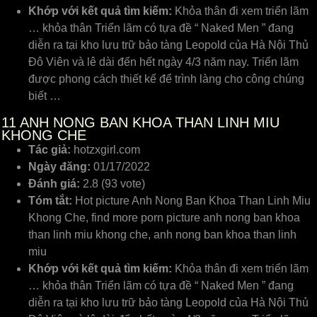
Khớp với kết quả tìm kiếm:
Khỏa thân đi xem triển lãm
… khỏa thân Triển lãm có tựa đề “ Naked Men ” đang
diễn ra tại kho lưu trữ bảo tàng Leopold của Hà Nội Thủ
Đô Viên và lê dài đến hết ngày 4/3 năm nay. Triển lãm
được phong cách thiết kế để trình làng cho công chúng
biết …
11
ANH NONG BAN KHOA THAN LINH MIU
KHONG CHE
Tác giả:
hotzxgirl.com
Ngày đăng:
01/17/2022
Đánh giá:
2.8 (93 vote)
Tóm tắt:
Hot picture Anh Nong Ban Khoa Than Linh Miu
Khong Che, find more porn picture anh nong ban khoa
than linh miu khong che, anh nong ban khoa than linh
miu
Khớp với kết quả tìm kiếm:
Khỏa thân đi xem triển lãm
… khỏa thân Triển lãm có tựa đề “ Naked Men ” đang
diễn ra tại kho lưu trữ bảo tàng Leopold của Hà Nội Thủ