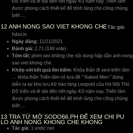
Đô Viên và lê dài đến hết ngày 4/3 năm nay. Triển lãm
được phong cách thiết kế để trình làng cho công chúng
biết …
12
ANH NONG SAO VIET KHONG CHE
Tác giả:
hdxx.tv
Ngày đăng:
11/21/2021
Đánh giá:
2.71 (148 vote)
Tóm tắt:
phim sex không che nội dung hấp dẫn anh nong
sao viet khong che
Khớp với kết quả tìm kiếm:
Khỏa thân đi xem triển lãm
… khỏa thân Triển lãm có tựa đề “ Naked Men ” đang
diễn ra tại kho lưu trữ bảo tàng Leopold của Hà Nội Thủ
Đô Viên và lê dài đến hết ngày 4/3 năm nay. Triển lãm
được phong cách thiết kế để trình làng cho công chúng
biết …
13
TRA TỪ MỞ SODO66.PH ĐỂ XEM CHI PU
LO ANH NONG KHONG CHE KHONG
Tác giả:
1.vndic.net