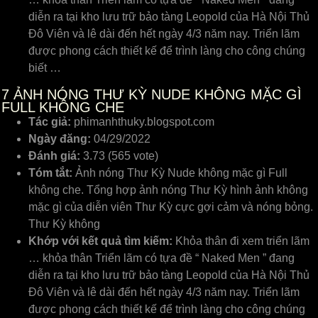
diễn ra tại kho lưu trữ bảo tàng Leopold của Hà Nội Thủ
Đô Viên và lê dài đến hết ngày 4/3 năm nay. Triển lãm
được phong cách thiết kế để trình làng cho công chúng
biết …
7
ẢNH NÓNG THƯ KỲ NUDE KHÔNG MẶC GÌ
FULL KHÔNG CHE
Tác giả:
phimanhthuky.blogspot.com
Ngày đăng:
04/29/2022
Đánh giá:
3.73 (565 vote)
Tóm tắt:
Ảnh nóng Thư Kỳ Nude không mặc gì Full
không che. Tổng hợp ảnh nóng Thư Kỳ hình ảnh không
mặc gì của diễn viên Thư Kỳ cực gợi cảm và nóng bỏng.
Thư Kỳ không
Khớp với kết quả tìm kiếm:
Khỏa thân đi xem triển lãm
… khỏa thân Triển lãm có tựa đề “ Naked Men ” đang
diễn ra tại kho lưu trữ bảo tàng Leopold của Hà Nội Thủ
Đô Viên và lê dài đến hết ngày 4/3 năm nay. Triển lãm
được phong cách thiết kế để trình làng cho công chúng