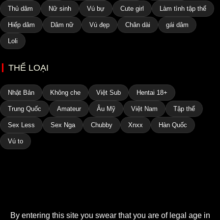
Thủ dâm
Nữ sinh
Vú bự
Cute girl
Làm tình tập thể
Hiếp dâm
Dâm nữ
Vú đẹp
Chân dài
gái dâm
Loli
THỂ LOẠI
Nhật Bản
Không che
Việt Sub
Hentai 18+
Trung Quốc
Amateur
Âu Mỹ
Việt Nam
Tập thể
Sex Less
Sex Nga
Chubby
Xnxx
Hàn Quốc
Vú to
By entering this site you swear that you are of legal age in