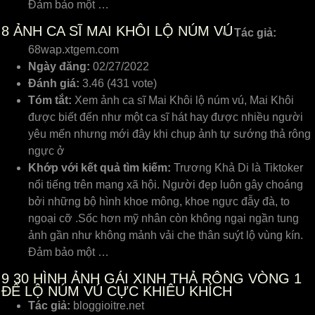
Đảm bảo một …
8
ẢNH CA SĨ MAI KHÔI LỘ NÚM VÚ
Tác giả:
68wap.xtgem.com
Ngày đăng:
02/27/2022
Đánh giá:
3.46 (431 vote)
Tóm tắt:
Xem ảnh ca sĩ Mai Khôi lộ núm vú, Mai Khôi
được biết đến như một ca sĩ hát hay được nhiều người
yêu mến nhưng mới đây khi chụp ảnh tự sướng thả rông
ngực ở
Khớp với kết quả tìm kiếm:
Trương Khả Di là Tiktoker
nổi tiếng trên mạng xã hội. Người đẹp luôn gây choáng
bởi những bộ hình khoe mông, khoe ngực đẫy đà, to
ngoại cỡ .Sốc hơn mỹ nhân còn không ngại ngần tung
ảnh gần như không mảnh vải che thân suýt lộ vùng kín.
Đảm bảo một …
9
30 HÌNH ẢNH GÁI XINH THẢ RÔNG VÒNG 1
ĐỂ LỘ NÚM VÚ CỰC KHIÊU KHÍCH
Tác giả:
bloggioitre.net