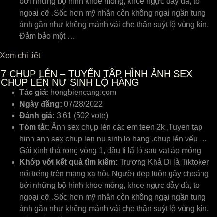
bởi những bộ hình khoe mông, khoe ngực đẫy đà, to
ngoại cỡ .Sốc hơn mỹ nhân còn không ngại ngần tung
ảnh gần như không mảnh vải che thân suýt lộ vùng kín.
Đảm bảo một …
Xem chi tiết
7
CHỤP LÉN – TUYỂN TẬP HÌNH ẢNH SEX
CHUP LÉN NỮ SINH LỘ HÀNG
Tác giả:
hongbiencang.com
Ngày đăng:
07/28/2022
Đánh giá:
3.61 (502 vote)
Tóm tắt:
Ảnh sex chụp lén các em teen 2k ,Tuyen tap
hinh anh sex chup len nu sinh lo hang ,chụp lén vếu …
Gái xinh thả rong vòng 1, đầu ti lấ ló sau vạt áo mỏng
Khớp với kết quả tìm kiếm:
Trương Khả Di là Tiktoker
nổi tiếng trên mạng xã hội. Người đẹp luôn gây choáng
bởi những bộ hình khoe mông, khoe ngực đẫy đà, to
ngoại cỡ .Sốc hơn mỹ nhân còn không ngại ngần tung
ảnh gần như không mảnh vải che thân suýt lộ vùng kín.