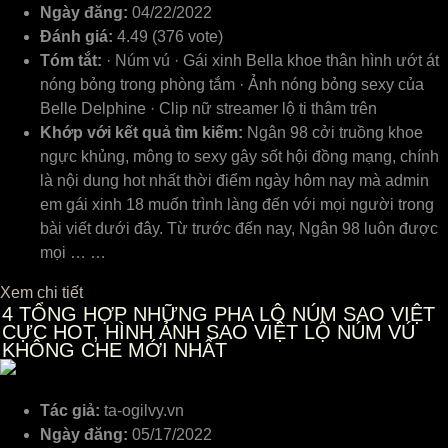
Ngày đăng:
04/22/2022
Đánh giá:
4.49 (376 vote)
Tóm tắt:
· Núm vú · Gái xinh Bella khoe thân hình ướt át
nóng bỏng trong phòng tắm · Ảnh nóng bỏng sexy của
Belle Delphine · Clip nữ streamer lộ ti thâm trên
Khớp với kết quả tìm kiếm:
Ngân 98 cởi truồng khoe
ngực khủng, mông to sexy gây sốt hội đồng mạng, chính
là nội dung hot nhất thời điểm ngày hôm nay mà admin
em gái xinh 18 muốn trình làng đến với mọi người trong
bài viết dưới đây. Từ trước đến nay, Ngân 98 luôn được
mọi … …
Xem chi tiết
4
TỔNG HỢP NHỮNG PHA LỘ NÚM SAO VIỆT
CỰC HOT, HÌNH ẢNH SAO VIỆT LỘ NÚM VÚ
KHÔNG CHE MỚI NHẤT
Tác giả:
ta-ogilvy.vn
Ngày đăng:
05/17/2022