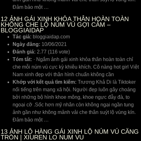
Đảm bảo một …
12
ẢNH GÁI XINH KHỎA THÂN HOÀN TOÀN
KHÔNG CHE LỘ NÚM VÚ GỢI CẢM –
BLOGGIAIDAP
Tác giả:
bloggiaidap.com
Ngày đăng:
10/06/2021
Đánh giá:
2.77 (116 vote)
Tóm tắt:
· Ngắm ảnh gái xinh khỏa thân hoàn toàn chỉ
che mỗi núm vú cực kỳ khiêu khích. Cô nàng hot girl Việt
Nam xinh đẹp với thân hình chuẩn không cần
Khớp với kết quả tìm kiếm:
Trương Khả Di là Tiktoker
nổi tiếng trên mạng xã hội. Người đẹp luôn gây choáng
bởi những bộ hình khoe mông, khoe ngực đẫy đà, to
ngoại cỡ .Sốc hơn mỹ nhân còn không ngại ngần tung
ảnh gần như không mảnh vải che thân suýt lộ vùng kín.
Đảm bảo một …
13
ẢNH LỘ HÀNG GÁI XINH LỘ NÚM VÚ CĂNG
TRÒN | XIUREN LO NUM VU