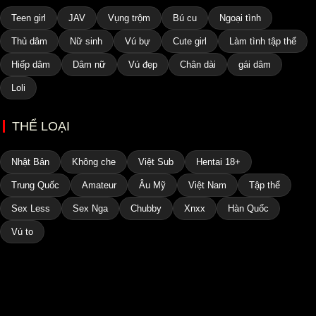
Teen girl
JAV
Vụng trộm
Bú cu
Ngoại tình
Thủ dâm
Nữ sinh
Vú bự
Cute girl
Làm tình tập thể
Hiếp dâm
Dâm nữ
Vú đẹp
Chân dài
gái dâm
Loli
THỂ LOẠI
Nhật Bản
Không che
Việt Sub
Hentai 18+
Trung Quốc
Amateur
Âu Mỹ
Việt Nam
Tập thể
Sex Less
Sex Nga
Chubby
Xnxx
Hàn Quốc
Vú to