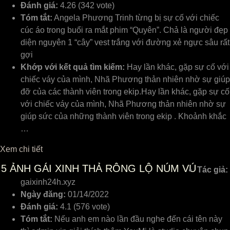
Đánh giá:
4.26 (342 vote)
Tóm tắt:
Angela Phương Trinh từng bị sự cố với chiếc
cúc áo trong buổi ra mắt phim “Quyên”. Chả là người đẹp
diện nguyên 1 “cây” vest trắng với đường xẻ ngực sâu rất
gợi
Khớp với kết quả tìm kiếm:
Hay lần khác, gặp sự cố với
chiếc váy của mình, Nhã Phương thản nhiên nhờ sự giúp
đỡ của các thành viên trong ekip.Hay lần khác, gặp sự cố
với chiếc váy của mình, Nhã Phương thản nhiên nhờ sự
giúp sức của những thành viên trong ekip . Khoảnh khắc
…
Xem chi tiết
5
ẢNH GÁI XINH THẢ RÔNG LỘ NÚM VÚ
Tác giả:
gaixinh24h.xyz
Ngày đăng:
01/14/2022
Đánh giá:
4.1 (576 vote)
Tóm tắt:
Nếu anh em nào lần đầu nghe đến cái tên này