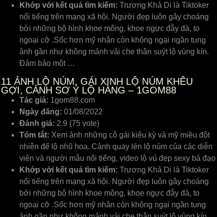
Khớp với kết quả tìm kiếm:
Trương Khả Di là Tiktoker
nổi tiếng trên mạng xã hội. Người đẹp luôn gây choáng
bởi những bộ hình khoe mông, khoe ngực đẫy đà, to
ngoại cỡ .Sốc hơn mỹ nhân còn không ngại ngần tung
ảnh gần như không mảnh vải che thân suýt lộ vùng kín.
Đảm bảo một …
11
ẢNH LỘ NÚM, GÁI XINH LỘ NÚM KHÊU
GỢI, CẢNH SƠ Ý LỘ HÀNG – 1GOM88
Tác giả:
1gom88.com
Ngày đăng:
01/08/2022
Đánh giá:
2.9 (75 vote)
Tóm tắt:
Xem ảnh những cô gái kiêu kỳ và mỹ miều đột
nhiên để lộ nhũ hoa. Cảnh quay lén lộ núm của các diễn
viên và người mẫu nổi tiếng, video lộ vú đẹp sexy bá đạo
Khớp với kết quả tìm kiếm:
Trương Khả Di là Tiktoker
nổi tiếng trên mạng xã hội. Người đẹp luôn gây choáng
bởi những bộ hình khoe mông, khoe ngực đẫy đà, to
ngoại cỡ .Sốc hơn mỹ nhân còn không ngại ngần tung
ảnh gần như không mảnh vải che thân suýt lộ vùng kín.