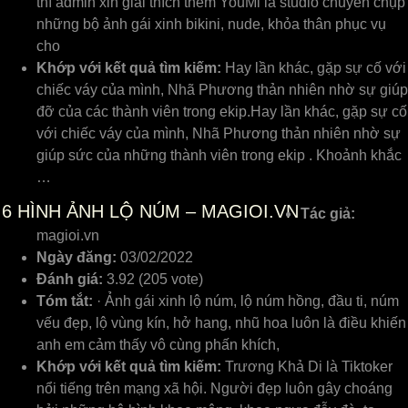
thì admin xin giải thích thêm YouMi là studio chuyên chụp
những bộ ảnh gái xinh bikini, nude, khỏa thân phục vụ
cho
Khớp với kết quả tìm kiếm:
Hay lần khác, gặp sự cố với
chiếc váy của mình, Nhã Phương thản nhiên nhờ sự giúp
đỡ của các thành viên trong ekip.Hay lần khác, gặp sự cố
với chiếc váy của mình, Nhã Phương thản nhiên nhờ sự
giúp sức của những thành viên trong ekip . Khoảnh khắc
…
6
HÌNH ẢNH LỘ NÚM – MAGIOI.VN
Tác giả:
magioi.vn
Ngày đăng:
03/02/2022
Đánh giá:
3.92 (205 vote)
Tóm tắt:
· Ảnh gái xinh lộ núm, lộ núm hồng, đầu ti, núm
vếu đẹp, lộ vùng kín, hở hang, nhũ hoa luôn là điều khiến
anh em cảm thấy vô cùng phấn khích,
Khớp với kết quả tìm kiếm:
Trương Khả Di là Tiktoker
nổi tiếng trên mạng xã hội. Người đẹp luôn gây choáng