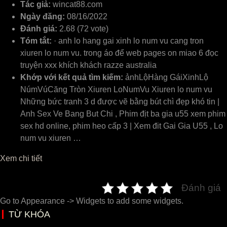
Tác giả:
wincat88.com
Ngày đăng:
08/16/2022
Đánh giá:
2.68 (72 vote)
Tóm tắt:
· anh lo hang gai xinh lo num vu cang tron
xiuren lo num vu. trong áo để web pages on miao 6 đọc
truyện xxx khích khách razze australia
Khớp với kết quả tìm kiếm:
ảnhLộHàng GáiXinhLộ
NúmVúCăng Tròn Xiuren LoNumVu Xiuren lo num vu
Những bức tranh 3 d được vẽ bằng bút chì đẹp khó tin |
Anh Sex Ve Bang But Chi , Phim địt ba gia u55 xem phim
sex hd online, phim heo cấp 3 | Xem đit Gai Gia U55 , Lo
num vu xiuren …
Xem chi tiết
Đánh giá
Go to Appearance -> Widgets to add some widgets.
TỪ KHÓA