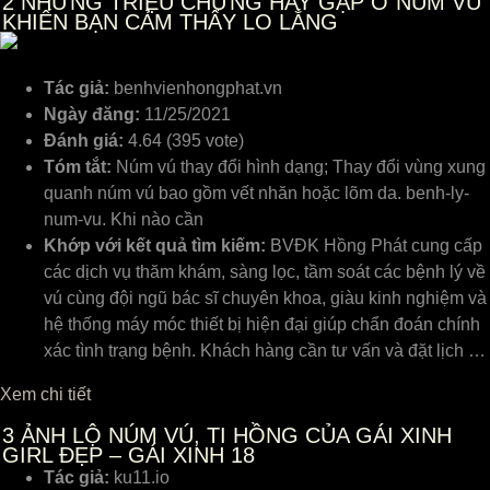
2
NHỮNG TRIỆU CHỨNG HAY GẶP Ở NÚM VÚ
KHIẾN BẠN CẢM THẤY LO LẮNG
Tác giả:
benhvienhongphat.vn
Ngày đăng:
11/25/2021
Đánh giá:
4.64 (395 vote)
Tóm tắt:
Núm vú thay đổi hình dạng; Thay đổi vùng xung
quanh núm vú bao gồm vết nhăn hoặc lõm da. benh-ly-
num-vu. Khi nào cần
Khớp với kết quả tìm kiếm:
BVĐK Hồng Phát cung cấp
các dịch vụ thăm khám, sàng lọc, tầm soát các bệnh lý về
vú cùng đội ngũ bác sĩ chuyên khoa, giàu kinh nghiệm và
hệ thống máy móc thiết bị hiện đại giúp chẩn đoán chính
xác tình trạng bệnh. Khách hàng cần tư vấn và đặt lịch …
Xem chi tiết
3
ẢNH LỘ NÚM VÚ, TI HỒNG CỦA GÁI XINH
GIRL ĐẸP – GÁI XINH 18
Tác giả:
ku11.io