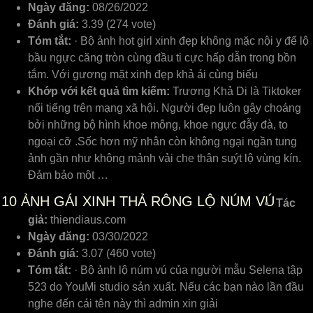
Ngày đăng:
08/26/2022
Đánh giá:
3.39 (274 vote)
Tóm tắt:
· Bộ ảnh hot girl xinh đẹp không mặc nội y để lộ
bầu ngực căng tròn cùng đầu ti cực hấp dẫn trong bồn
tắm. Với gương mặt xinh đẹp khả ái cùng biểu
Khớp với kết quả tìm kiếm:
Trương Khả Di là Tiktoker
nổi tiếng trên mạng xã hội. Người đẹp luôn gây choáng
bởi những bộ hình khoe mông, khoe ngực đẫy đà, to
ngoại cỡ .Sốc hơn mỹ nhân còn không ngại ngần tung
ảnh gần như không mảnh vải che thân suýt lộ vùng kín.
Đảm bảo một …
10
ẢNH GÁI XINH THẢ RÔNG LỘ NÚM VÚ
Tác
giả:
thiendiaus.com
Ngày đăng:
03/30/2022
Đánh giá:
3.07 (460 vote)
Tóm tắt:
· Bộ ảnh lộ núm vú của người mẫu Selena tập
523 do YouMi studio sản xuất. Nếu các bạn nào lần đầu
nghe đến cái tên này thì admin xin giải