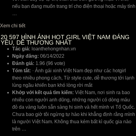
nếu bạn đang muốn trang trí cho điện thoại hoặc máy tính
…
Xem chi tiết
20
597 HÌNH ẢNH HOT GIRL VIỆT NAM ĐÁNG
YÊU, DỄ THƯƠNG NHẤT
Tác giả:
loanthehongnhan.vn
Ngày đăng:
06/14/2022
Đánh giá:
1.96 (96 vote)
Tóm tắt:
· Ảnh gái xinh Việt Nam đẹp như các hotgirl
theo nhiều phong cách, Từ style cute, dễ thương tới lạnh
lùng ngầu khiến bạn khó lòng rời mắt
Khớp với kết quả tìm kiếm:
Việt Nam, nơi sinh ra bao
nhiêu con người anh dũng, những người có dòng máu
đỏ da vàng luôn sẵn sàng hi sinh và hết mình vi Tổ Quốc.
Chưa bao giờ tôi ngừng tự hào khi khẳng định rằng mình
là người Việt Nam. Không thua kém bất kì quốc gia nào
trên …