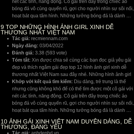
nét các tính, năng động. Cô gái trên đây trong chiếc áo
bóng đá vô cùng quyến rũ, gợi cho người nhìn sự sôi nổi,
hoạt bát qua tấm hình. Những tưởng bóng đá là dành …
9
TOP NHỮNG HÌNH ẢNH GIRL XINH DỄ
THƯƠNG NHẤT VIỆT NAM
Tác giả:
recmiennam.com
Ngày đăng:
03/04/2022
Đánh giá:
3.38 (593 vote)
Tóm tắt:
Xin được chia sẻ cùng các bạn đọc giả yêu gái
đẹp và thích ngắm gái đẹp top 12 hình ảnh girl xinh dễ
thương nhất Việt Nam sau đây nhé. Những hình ảnh girl
Khớp với kết quả tìm kiếm:
Dịu dàng, trẻ trung là thế
nhưng cũng không khó để có thể tìm được một cô gái với
nét các tính, năng động. Cô gái trên đây trong chiếc áo
bóng đá vô cùng quyến rũ, gợi cho người nhìn sự sôi nổi,
hoạt bát qua tấm hình. Những tưởng bóng đá là dành …
10
ẢNH GÁI XINH VIỆT NAM DUYÊN DÁNG, DỄ
THƯƠNG, ĐÁNG YÊU
Tác giả:
anhdephd.vn