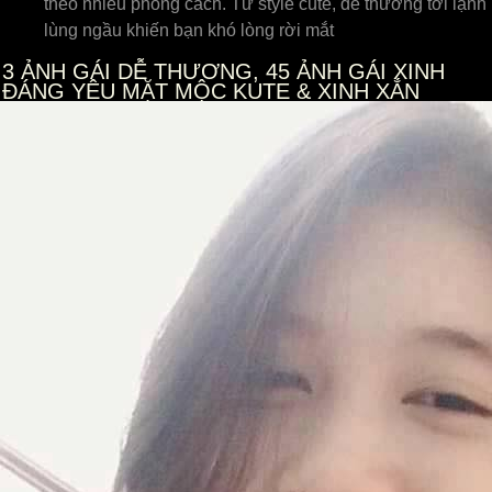
theo nhiều phong cách. Từ style cute, dễ thương tới lạnh
lùng ngầu khiến bạn khó lòng rời mắt
3
ẢNH GÁI DỄ THƯƠNG, 45 ẢNH GÁI XINH
ĐÁNG YÊU MẶT MỘC KUTE & XINH XẮN