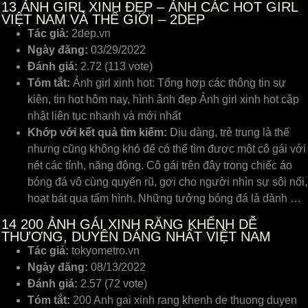
13
ẢNH GIRL XINH ĐẸP – ẢNH CÁC HOT GIRL
VIỆT NAM VÀ THẾ GIỚI – 2DEP
Tác giả:
2dep.vn
Ngày đăng:
03/29/2022
Đánh giá:
2.72 (113 vote)
Tóm tắt:
Ảnh girl xinh hot: Tổng hợp các thông tin sự
kiên, tin hot hôm nay, hình ảnh đẹp Ảnh girl xinh hot cập
nhật liên tục nhanh và mới nhất
Khớp với kết quả tìm kiếm:
Dịu dàng, trẻ trung là thế
nhưng cũng không khó để có thể tìm được một cô gái với
nét các tính, năng động. Cô gái trên đây trong chiếc áo
bóng đá vô cùng quyến rũ, gợi cho người nhìn sự sôi nổi,
hoạt bát qua tấm hình. Những tưởng bóng đá là dành …
14
200 ẢNH GÁI XINH RĂNG KHỂNH DỄ
THƯƠNG, DUYÊN DÁNG NHẤT VIỆT NAM
Tác giả:
tokyometro.vn
Ngày đăng:
08/13/2022
Đánh giá:
2.57 (72 vote)
Tóm tắt:
200 Anh gai xinh rang khenh de thuong duyen