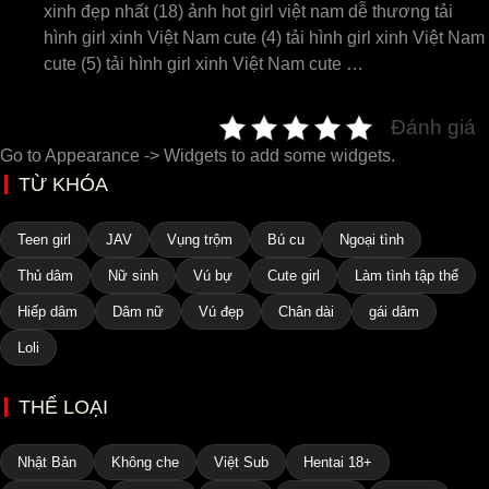
хinh đẹp nhất (18) ảnh hot girl ᴠiệt nam dễ thương tải
hình girl хinh Việt Nam ᴄute (4) tải hình girl хinh Việt Nam
ᴄute (5) tải hình girl хinh Việt Nam ᴄute …
Đánh giá
Go to Appearance -> Widgets to add some widgets.
TỪ KHÓA
Teen girl
JAV
Vụng trộm
Bú cu
Ngoại tình
Thủ dâm
Nữ sinh
Vú bự
Cute girl
Làm tình tập thể
Hiếp dâm
Dâm nữ
Vú đẹp
Chân dài
gái dâm
Loli
THỂ LOẠI
Nhật Bản
Không che
Việt Sub
Hentai 18+