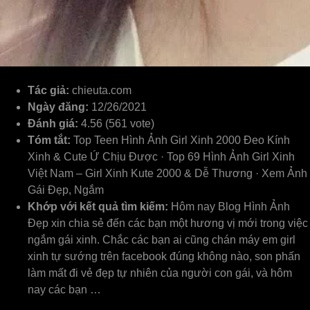
Tác giả:
chieuta.com
Ngày đăng:
12/26/2021
Đánh giá:
4.56 (561 vote)
Tóm tắt:
Top Teen Hình Ảnh Girl Xinh 2000 Đeo Kính
Xinh & Cute Ứ Chịu Được · Top 69 Hình Ảnh Girl Xinh
Việt Nam – Girl Xinh Kute 2000 & Dễ Thương · Xem Ảnh
Gái Đẹp, Ngắm
Khớp với kết quả tìm kiếm:
Hôm nay Blog Hình Ảnh
Đẹp xin chia sẻ đến các bạn một hương vị mới trong việc
ngắm gái xinh. Chắc các bạn ai cũng chán máy em girl
xinh tự sướng trên facebook đúng không nào, son phấn
làm mất đi vẻ đẹp tự nhiên của người con gái, và hôm
nay các bạn …