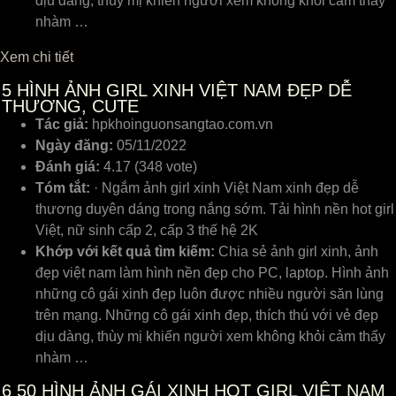
dịu dàng, thùy mị khiến người xem không khỏi cảm thấy
nhàm …
Xem chi tiết
5
HÌNH ẢNH GIRL XINH VIỆT NAM ĐẸP DỄ
THƯƠNG, CUTE
Tác giả:
hpkhoinguonsangtao.com.vn
Ngày đăng:
05/11/2022
Đánh giá:
4.17 (348 vote)
Tóm tắt:
· Ngắm ảnh girl xinh Việt Nam xinh đẹp dễ
thương duyên dáng trong nắng sớm. Tải hình nền hot girl
Việt, nữ sinh cấp 2, cấp 3 thế hệ 2K
Khớp với kết quả tìm kiếm:
Chia sẻ ảnh girl xinh, ảnh
đẹp việt nam làm hình nền đẹp cho PC, laptop. Hình ảnh
những cô gái xinh đẹp luôn được nhiều người săn lùng
trên mạng. Những cô gái xinh đẹp, thích thú với vẻ đẹp
dịu dàng, thùy mị khiến người xem không khỏi cảm thấy
nhàm …
6
50 HÌNH ẢNH GÁI XINH HOT GIRL VIỆT NAM