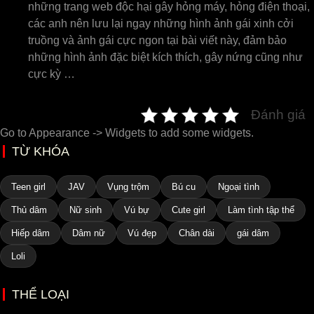
những trang web độc hại gây hỏng máy, hỏng điện thoại,
các anh nên lưu lại ngay những hình ảnh gái xinh cởi
truồng và ảnh gái cực ngon tại bài viết này, đảm bảo
những hình ảnh đặc biệt kích thích, gây nứng cũng như
cực kỳ …
Đánh giá
Go to Appearance -> Widgets to add some widgets.
TỪ KHÓA
Teen girl
JAV
Vụng trộm
Bú cu
Ngoại tình
Thủ dâm
Nữ sinh
Vú bự
Cute girl
Làm tình tập thể
Hiếp dâm
Dâm nữ
Vú đẹp
Chân dài
gái dâm
Loli
THỂ LOẠI