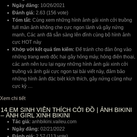
Ngày đăng:
10/26/2021
Đánh giá:
2.63 (156 vote)
Tóm tắt:
Cùng xem những hình ảnh gái xinh cởi truồng
full màn ảnh không che cực ngon lành và gây nứng
mạnh, Các anh đã sẵn sàng lên đỉnh cùng bộ hình ảnh
cực HOT này
Khớp với kết quả tìm kiếm:
Để tránh cho đàn ông vào
những trang web độc hại gây hỏng máy, hỏng điện thoại,
các anh nên lưu lại ngay những hình ảnh gái xinh cởi
truồng và ảnh gái cực ngon tại bài viết này, đảm bảo
những hình ảnh đặc biệt kích thích, gây nứng cũng như
cực kỳ …
Xem chi tiết
14
EM SINH VIÊN THÍCH CỞI ĐỒ | ẢNH BIKINI
– ẢNH GIRL XINH BIKINI
Tác giả:
anhbikini.vaileu.com
Ngày đăng:
02/21/2022
Đánh giá:
2.57 (113 vote)