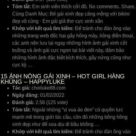
Tóm tắt:
Em sinh viên thích cởi đồ. No comments. Share.
Cùng Danh Mục: Bé gái xinh đẹp căng mộng với bikini
đẹp vô cùng · Em gái giả thơ cực xinh xắn
Khớp với kết quả tìm kiếm:
Để tránh cho đàn ông vào
những trang web độc hại gây hỏng máy, hỏng điện thoại,
các anh nên lưu lại ngay những hình ảnh gái xinh cởi
truồng và ảnh gái cực ngon tại bài viết này, đảm bảo
những hình ảnh đặc biệt kích thích, gây nứng cũng như
cực kỳ …
15
ẢNH NÓNG GÁI XINH – HOT GIRL HÀNG
KHỦNG – HAPPYLUKE
Tác giả:
choiluke88.com
Ngày đăng:
01/02/2022
Đánh giá:
2.56 (125 vote)
Tóm tắt:
Ngoài những “vị vua áo đen” có quyền lực
mạnh mẽ trong giới túc cầu, còn đó những bông hồng
xinh đẹp như để xoa dịu đi bầu không …
Khớp với kết quả tìm kiếm:
Để tránh cho đàn ông vào