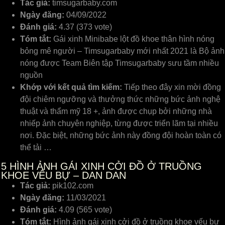
Tác giả:
timsugarbaby.com
Ngày đăng:
04/09/2022
Đánh giá:
4.37 (373 vote)
Tóm tắt:
Gái xinh Minibabe lột đồ khoe thân hình nóng
bỏng mê người – Timsugarbaby mới nhất 2021 là Bộ ảnh
nóng được Team Biên tập Timsugarbaby sưu tầm nhiều
nguồn
Khớp với kết quả tìm kiếm:
Tiếp theo đây xin mời đồng
đội chiêm ngưỡng và thưởng thức những bức ảnh nghệ
thuật và thẩm mỹ 18 +, ảnh được chụp bởi những nhà
nhiếp ảnh chuyên nghiệp, từng được triển lãm tại nhiều
nơi. Đặc biệt, những bức ảnh này đồng đội hoàn toàn có
thể tải …
5
HÌNH ẢNH GÁI XINH CỞI ĐỒ Ở TRUỒNG
KHOE VẾU BỰ – DAN DAN
Tác giả:
pik102.com
Ngày đăng:
11/03/2021
Đánh giá:
4.09 (565 vote)
Tóm tắt:
Hình ảnh gái xinh cởi đồ ở truồng khoe vếu bự