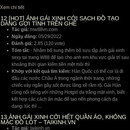
Xem chi tiết
12
[HOT] ẢNH GÁI XINH CỞI SẠCH ĐỒ TẠO
DÁNG GỢI TÌNH TRÊN GHẾ
Tác giả:
mw88vn.com
Ngày đăng:
05/29/2022
Đánh giá:
2.85 (120 vote)
Tóm tắt:
· Nhằm bổ sung thêm bộ sưu tập ảnh gái xinh
sexy tại trang W88 để tạo cho anh em khu vực giải trí sau
khoảng thời gian kiếm tiền mệt mỏi thì
Khớp với kết quả tìm kiếm:
Hàn Quốc có thể coi là đi
đầu các nước Châu Á trong ngành thời trang, những
chiếc váy ngắn gây sốt được lăng xê rầm rộ. Gái Hàn
cũng nổi tiếng với những Hotgirl da trắng mặt xinh, biết
kết hợp các cách ăn mặc để tạo nên phong cách đa
dạng: lúc thì …
13
ẢNH GÁI XINH CỞI HẾT QUẦN ÁO, KHÔNG
MẶC ĐỒ LÓT – TAIKINH.VN
Tác giả:
taikinh.vn