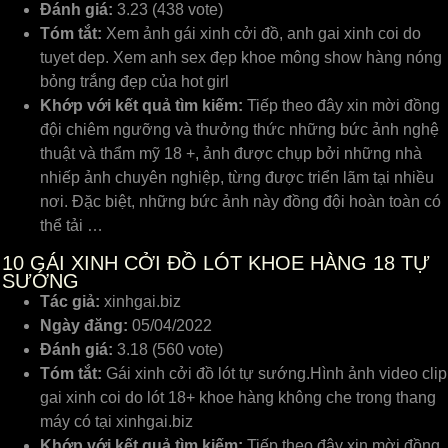
Đánh giá:
3.23 (438 vote)
Tóm tắt:
Xem ảnh gái xinh cởi đồ, anh gai xinh coi do
tuyet dep. Xem anh sex đẹp khoe mông show hàng nóng
bỏng trắng đẹp của hot girl
Khớp với kết quả tìm kiếm:
Tiếp theo đây xin mời đồng
đội chiêm ngưỡng và thưởng thức những bức ảnh nghệ
thuật và thẩm mỹ 18 +, ảnh được chụp bởi những nhà
nhiếp ảnh chuyên nghiệp, từng được triển lãm tại nhiều
nơi. Đặc biệt, những bức ảnh này đồng đội hoàn toàn có
thể tải …
10
GÁI XINH CỞI ĐỒ LÓT KHOE HÀNG 18 TỰ
SƯỚNG
Tác giả:
xinhgai.biz
Ngày đăng:
05/04/2022
Đánh giá:
3.18 (560 vote)
Tóm tắt:
Gái xinh cởi đồ lót tự sướng.Hình ảnh video clip
gai xinh coi do lót 18+ khoe hàng không che trong thang
máy có tại xinhgai.biz
Khớp với kết quả tìm kiếm:
Tiếp theo đây xin mời đồng