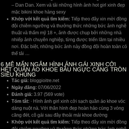
– Dan Dan. Xem và tải những hình ảnh hot girl xinh đẹp
mặc bikini khoe hàng sexy
Khớp với kết quả tìm kiếm:
Tiếp theo đây xin mời đồng
đội chiêm ngưỡng và thưởng thức những bức ảnh nghệ
thuật và thẩm mỹ 18 +, ảnh được chụp bởi những nhà
nhiếp ảnh chuyên nghiệp, từng được triển lãm tại nhiều
nơi. Đặc biệt, những bức ảnh này đồng đội hoàn toàn có
thể tải …
6
MÊ MẨN NGẮM HÌNH ẢNH GÁI XINH CỞI
HẾT QUẦN ÁO KHOE BẦU NGỰC CĂNG TRÒN
SIÊU KHỦNG
Tác giả:
bloggioitre.net
Ngày đăng:
07/06/2022
Đánh giá:
3.97 (569 vote)
Tóm tắt:
· Hình ảnh girl xinh cởi sạch quần áo khoe vóc
dáng nuột nà. Với thân hình đẹp hoàn hảo cùng 3 vòng
căng đét, cô gái sau đây thoải mái khoe đường
Khớp với kết quả tìm kiếm:
Tiếp theo đây xin mời đồng
đội chiêm ngưỡng và thưởng thức những bức ảnh nghệ