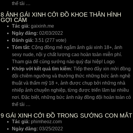
thể tải …
8
ẢNH GÁI XINH CỞI ĐỒ KHOE THÂN HÌNH
GỢI CẢM
Tác giả:
gaixinh.me
Ngày đăng:
02/03/2022
Đánh giá:
3.51 (277 vote)
Tóm tắt:
Cộng đồng mê ngắm ảnh gái xinh 18+, ảnh
sexy nude, nội y chất lượng cao hoàn toàn miễn phí.
Tham gia để cùng sướng nào quý đại hiệp! Logo
Khớp với kết quả tìm kiếm:
Tiếp theo đây xin mời đồng
đội chiêm ngưỡng và thưởng thức những bức ảnh nghệ
thuật và thẩm mỹ 18 +, ảnh được chụp bởi những nhà
nhiếp ảnh chuyên nghiệp, từng được triển lãm tại nhiều
nơi. Đặc biệt, những bức ảnh này đồng đội hoàn toàn có
thể tải …
9
GÁI XINH CỞI ĐỒ TRONG SƯỚNG CON MẮT
Tác giả:
phimheoz.com
Ngày đăng:
03/25/2022