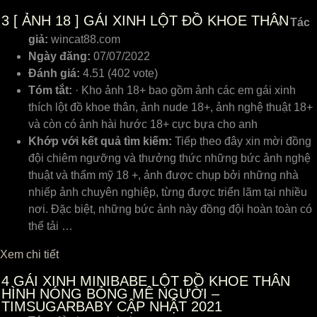
3
[ ẢNH 18 ] GÁI XINH LỘT ĐỒ KHOE THÂN
Tác
giả:
wincat88.com
Ngày đăng:
07/07/2022
Đánh giá:
4.51 (402 vote)
Tóm tắt:
· Kho ảnh 18+ bao gồm ảnh các em gái xinh
thích lột đồ khoe thân, ảnh nude 18+, ảnh nghệ thuật 18+
và còn có ảnh hài hước 18+ cực bựa cho anh
Khớp với kết quả tìm kiếm:
Tiếp theo đây xin mời đồng
đội chiêm ngưỡng và thưởng thức những bức ảnh nghệ
thuật và thẩm mỹ 18 +, ảnh được chụp bởi những nhà
nhiếp ảnh chuyên nghiệp, từng được triển lãm tại nhiều
nơi. Đặc biệt, những bức ảnh này đồng đội hoàn toàn có
thể tải …
Xem chi tiết
4
GÁI XINH MINIBABE LỘT ĐỒ KHOE THÂN
HÌNH NÓNG BỎNG MÊ NGƯỜI –
TIMSUGARBABY CẬP NHẬT 2021