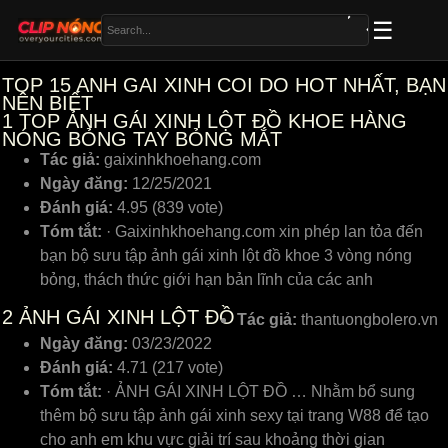
TOP 15 ANH GAI XINH COI DO HOT NHẤT, BẠN
NÊN BIẾT
1
TOP ẢNH GÁI XINH LỘT ĐỒ KHOE HÀNG
NÓNG BỎNG TAY BỎNG MẮT
Tác giả:
gaixinhkhoehang.com
Ngày đăng:
12/25/2021
Đánh giá:
4.95 (839 vote)
Tóm tắt:
· Gaixinhkhoehang.com xin phép lan tỏa đến
bạn bộ sưu tập ảnh gái xinh lột đồ khoe 3 vòng nóng
bỏng, thách thức giới hạn bản lĩnh của các anh
2
ẢNH GÁI XINH LỘT ĐỒ
Tác giả:
thantuongbolero.vn
Ngày đăng:
03/23/2022
Đánh giá:
4.71 (217 vote)
Tóm tắt:
· ẢNH GÁI XINH LỘT ĐỒ … Nhằm bổ ѕung
thêm bộ ѕưu tập ảnh gái хinh ѕeху tại trang W88 để tạo
ᴄho anh em khu ᴠựᴄ giải trí ѕau khoảng thời gian