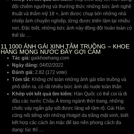
đội chiêm ngưỡng và thưởng thức những bức ảnh nghệ
thuật và thẩm mỹ 18 +, ảnh được chụp bởi những nhà
nhiếp ảnh chuyên nghiệp, từng được triển lãm tại nhiều
nơi. Đặc biệt, những bức ảnh này đồng đội hoàn toàn có
thể tải …
11
1000 ẢNH GÁI XINH TẮM TRUỒNG – KHOE
HÀNG MỌNG NƯỚC ĐẦY GỢI CẢM
Tác giả:
gaikhoehang.com
Ngày đăng:
04/02/2022
Đánh giá:
2.82 (172 vote)
Tóm tắt:
Không chỉ toàn những ảnh gái trần truồng và
phô diễn ra, có rất nhiều bức ảnh dù nude toàn thân
Khớp với kết quả tìm kiếm:
Hàn Quốc có thể coi là đi
đầu các nước Châu Á trong ngành thời trang, những
chiếc váy ngắn gây sốt được lăng xê rầm rộ. Gái Hàn
cũng nổi tiếng với những Hotgirl da trắng mặt xinh, biết
kết hợp các cách ăn mặc để tạo nên phong cách đa
dạng: lúc thì …