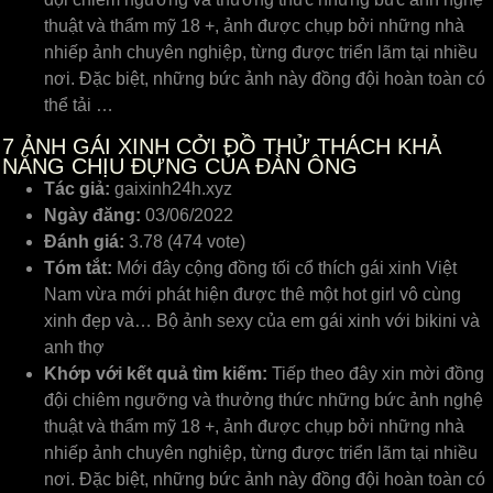
thuật và thẩm mỹ 18 +, ảnh được chụp bởi những nhà
nhiếp ảnh chuyên nghiệp, từng được triển lãm tại nhiều
nơi. Đặc biệt, những bức ảnh này đồng đội hoàn toàn có
thể tải …
7
ẢNH GÁI XINH CỞI ĐỒ THỬ THÁCH KHẢ
NĂNG CHỊU ĐỰNG CỦA ĐÀN ÔNG
Tác giả:
gaixinh24h.xyz
Ngày đăng:
03/06/2022
Đánh giá:
3.78 (474 vote)
Tóm tắt:
Mới đây cộng đồng tối cổ thích gái xinh Việt
Nam vừa mới phát hiện được thê một hot girl vô cùng
xinh đẹp và… Bộ ảnh sexy của em gái xinh với bikini và
anh thợ
Khớp với kết quả tìm kiếm:
Tiếp theo đây xin mời đồng
đội chiêm ngưỡng và thưởng thức những bức ảnh nghệ
thuật và thẩm mỹ 18 +, ảnh được chụp bởi những nhà
nhiếp ảnh chuyên nghiệp, từng được triển lãm tại nhiều
nơi. Đặc biệt, những bức ảnh này đồng đội hoàn toàn có