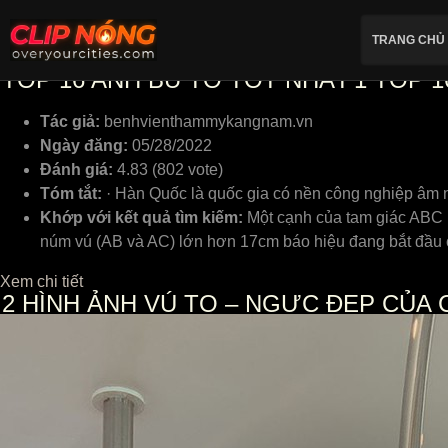
TRANG CHỦ
TOP 16 ANH BU TO TỐT NHẤT
1
TOP 1
Tác giả:
benhvienthammykangnam.vn
Ngày đăng:
05/28/2022
Đánh giá:
4.83 (802 vote)
Tóm tắt:
· Hàn Quốc là quốc gia có nền công nghiệp âm n
Khớp với kết quả tìm kiếm:
Một cạnh của tam giác ABC n
núm vú (AB và AC) lớn hơn 17cm báo hiệu đang bắt đầu
Xem chi tiết
2
HÌNH ẢNH VÚ TO – NGỰC ĐẸP CỦA 