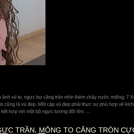
h ảnh vú to, ngực bự căng tròn nhìn thèm chảy nước miếng; 7 X
 cũng là vú đẹp. Một cặp vú đẹp phải thực sự phù hợp về kích 
à kết hợp với một bộ ngực tương đối lớn. …
 NGỰC TRẦN, MÔNG TO CĂNG TRÒN C