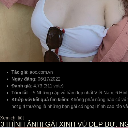
Tác giả:
aoc.com.vn
Ngày đăng:
06/17/2022
Đánh giá:
4.73 (311 vote)
Tóm tắt:
· 5 Những cặp vú trần đẹp nhất Việt Nam; 6 Hìn
Khớp với kết quả tìm kiếm:
Không phải nàng nào có vú to
hot girl thường là những bạn gái có ngoại hình cao ráo v
Xem chi tiết
3
[HÌNH ẢNH] GÁI XINH VÚ ĐẸP BỰ,