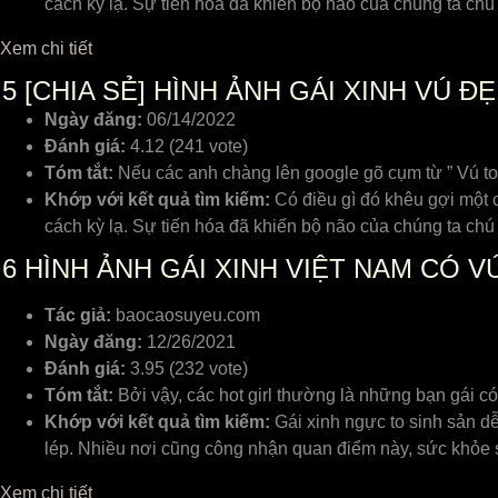
cách kỳ lạ. Sự tiến hóa đã khiến bộ não của chúng ta ch
Xem chi tiết
5
[CHIA SẺ] HÌNH ẢNH GÁI XINH VÚ Đ
Ngày đăng:
06/14/2022
Đánh giá:
4.12 (241 vote)
Tóm tắt:
Nếu các anh chàng lên google gõ cụm từ ” Vú to” t
Khớp với kết quả tìm kiếm:
Có điều gì đó khêu gợi một c
cách kỳ lạ. Sự tiến hóa đã khiến bộ não của chúng ta ch
6
HÌNH ẢNH GÁI XINH VIỆT NAM CÓ 
Tác giả:
baocaosuyeu.com
Ngày đăng:
12/26/2021
Đánh giá:
3.95 (232 vote)
Tóm tắt:
Bởi vậy, các hot girl thường là những bạn gái c
Khớp với kết quả tìm kiếm:
Gái xinh ngực to sinh sản dễ
lép. Nhiều nơi cũng công nhận quan điểm này, sức khỏe 
Xem chi tiết