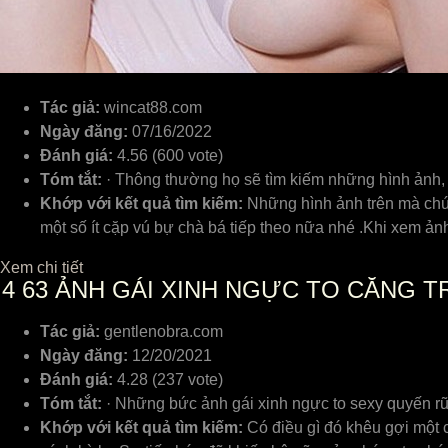
Tác giả:
wincat88.com
Ngày đăng:
07/16/2022
Đánh giá:
4.56 (600 vote)
Tóm tắt:
· Thông thường họ sẽ tìm kiếm những hình ảnh, 
Khớp với kết quả tìm kiếm:
Những hình ảnh trên mà chú
một số ít cặp vú bự chà bá tiếp theo nữa nhé .Khi xem ản
Xem chi tiết
4
63 ẢNH GÁI XINH NGỰC TO CĂNG T
Tác giả:
gentlenobra.com
Ngày đăng:
12/20/2021
Đánh giá:
4.28 (237 vote)
Tóm tắt:
· Những bức ảnh gái xinh ngực to sexy quyến rũ
Khớp với kết quả tìm kiếm:
Có điều gì đó khêu gợi một c