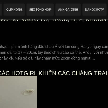
CLIP NÓNG
SEX TỔNG HỢP
ẢNH GÁI XINH
NANGCUCTV
600 BỘ NGỰC TO, TRÒN, ĐẸP, KHỦNG 
hạc – phim ảnh hàng đầu châu Á với làn sóng Hallyu ngày càn
ên dài từ 17 – 20cm, tùy theo chiều cao cơ thể. Ví dụ, với n
 chảy xệ. Nếu độ dài này chạm mức 20cm đồng nghĩa …
CÁC HOTGIRL KHIẾN CÁC CHÀNG TRA