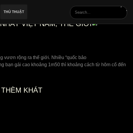
THỦ THUẬT
NHẤT VIỆT NAM, THẾ GIỚI
g vươn rộng ra thế giới. Nhiều “quốc bảo
hững bạn gái cao khoảng 1m50 thì khoảng cách từ hõm cổ đến
I THÈM KHÁT