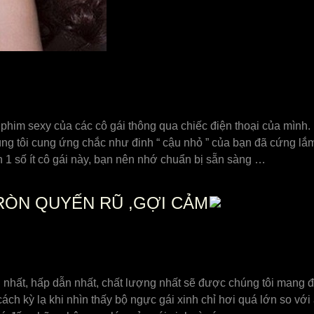
phim sexy của các cô gái thông qua chiếc điện thoại của mình
ng tôi cung ứng chắc như đinh “ cậu nhỏ ” của bạn đã cứng l
h 1 số ít cô gái này, bạn nên nhớ chuẩn bị sẵn sàng …
RÒN QUYẾN RŨ ,GỢI CẢM
 nhất, hấp dẫn nhất, chất lượng nhất sẽ được chúng tôi mang 
ách kỳ lạ khi nhìn thấy bộ ngực gái xinh chỉ hơi quá lớn so v