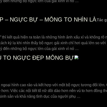
ú ý đến những bộ ngực lớn của gái xinh vì nó …
ẸP – NGỰC BỰ – MÔNG TO NHÌN LÀ
Tác g
hì kết quả hiện ra toàn là những hình ảnh xấu xí và không rõ né
ách kỳ lạ khi nhìn thấy bộ ngực gái xinh chỉ hơi quá lớn so v
ú ý đến những bộ ngực lớn của gái xinh vì nó …
VÚ TO NGỰC ĐẸP MÔNG BỰ
ó ngoại hình cao ráo và kết hợp với một bộ ngực tương đối lớn.
 hơn: Việc các nội tiết tố nữ dồi dào hơn nên vú to hơn đồng t
sinh sản và khả năng tình dục của người phụ …